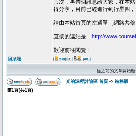
其次，再帶個訊息給大家，在本站的
得分享，目前已經進行到行星四，
請由本站首頁的左選單［網路共修
直接的連結是：
http://www.coursei
歡迎前往閱覽！
回頂端
從之前的文章開始顯
光的課程討論區 首頁
->
站務版
第
1
頁(共
1
頁)