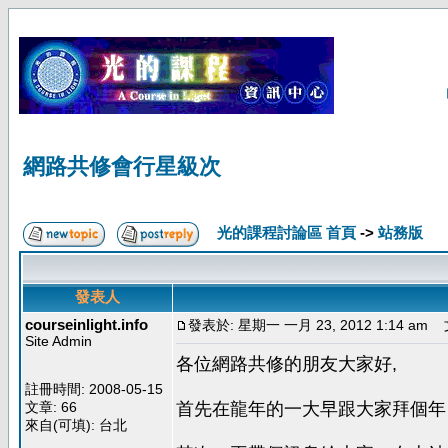
網路共修會行星級次
光的課程討論區 首頁
->
站務版
發表人
courseinlight.info
發表於: 星期一 一月 23, 2012 1:14 am
文
Site Admin
各位網路共修的朋友大家好,
註冊時間: 2008-05-15
文章: 66
首先在龍年的一大早跟大家拜個年
來自(可填): 台北