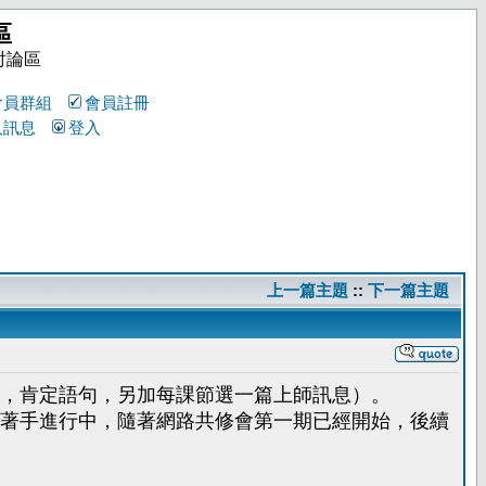
區
討論區
會員群組
會員註冊
人訊息
登入
上一篇主題
::
下一篇主題
，肯定語句，另加每課節選一篇上師訊息）。
著手進行中，隨著網路共修會第一期已經開始，後續