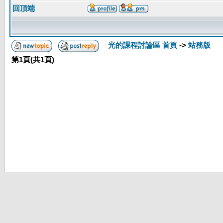
回頂端
光的課程討論區 首頁
->
站務版
第
1
頁(共
1
頁)