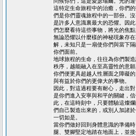
問候你們，這是愛瑟瑞爾。光的運
這特定生命旅程中的治癒，你們的
們是你們靈魂旅程中的一部份。沒
是許多人意識裏最大的恐懼。因此
們怎麼看待這些事物，將光的焦點
無論恐懼以什麼樣的神秘現象存在
解，未知只是一扇使你們與當下隔
你們面前。
地球旅程的生命，往往為你們製造
秩序，越能融入在至高靈性的意願
你們便更具超越人性層面之障礙的
與有益於你們的更偉大的事物。
因此，對這過程要有耐心，走出對
是你們進入安寧與和平的關鍵，信
此，在這時刻中，只要體驗這燦爛
們自己製造出來的，或別人加諸於
一切如是。
當你們做好回到身體意識的準備時
腿、雙腳堅定地踏在地面上，並接