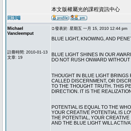
本文版權屬光的課程資訊中心
回頂端
Michael
發表於: 星期五 一月 15, 2010 12:44 pm
Vancleemput
BLUE LIGHT, KNOWING, AND PEN
註冊時間: 2010-01-13
BLUE LIGHT SHINES IN OUR AWA
文章: 19
DO NOT RUSH ONWARD WITHOUT 
THOUGHT IN BLUE LIGHT BRINGS 
CALLED DISCERNMENT, OR DISCRI
TO THE THOUGHT TRUTH. THIS P
DIRECTION. IT IS THE REALIZATIO
POTENTIAL IS EQUAL TO THE WH
YOUR CREATIVE POTENTIAL IS LO
THE POTENTIAL, YOUR CREATIVE
AND THE BLUE LIGHT WILL ACTIVA