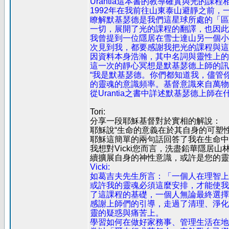
Urantia這本書的教導確實與光的課程
1992年在我前往山東泰山避靜之前
瞭解默基瑟德是我們這星球所處的「區域
一切，展開了光的課程的翻譯，也因此
我曾提到一位隱居在雪士達山另一個小城的老
次見到我，都要感謝我把光的課程與這
因資料本身浩瀚，其中名詞與靈性上的
這一次的靜心冥想是默基瑟德上師的訊
“我是默基瑟德。你們都知道我，儘管
的靈魂的意識頻率。基督意識來自萬物
從Urantia之書中詳述默基瑟德上
Tori:
分享一段耶穌基督對於實相的解說：
耶穌說“生命的意義在於其自身的可塑
耶穌這簡單的兩句話回答了我在生命中
我想對Vicki您而言，洗盡鉛華隱
續擴展自身的神性意識，或許是您的靈
Vicki:
如葛吉夫先生所言：「一個人在理智上
或許我的靈魂必須這麼安排，才能使我
了這課程的基礎，一個人無論最終選擇
感謝上師們的引導，走過了清理、淨化
靈的疑惑與痛苦上。
學習如何在做好家務事、管理生活在地