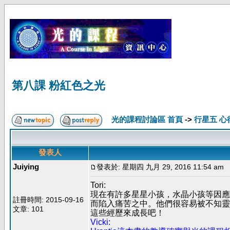
第八課 粉紅色之光
光的課程討論區 首頁
->
行星五 心
發表人
Juiying
發表於: 星期四 九月 29, 2016 11:54 am
Tori:
現在有許多星星小孩，水晶小孩等因應
註冊時間: 2015-09-16
而陷入痛苦之中。他們很容易被不知靈
文章: 101
這些經歷來成長吧！
Vicki: