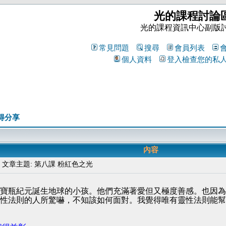
光的課程討論
光的課程資訊中心副版
常見問題
搜尋
會員列表
個人資料
登入檢查您的私
得分享
內容
文章主題: 第八課 粉紅色之光
寶瓶紀元誕生地球的小孩。他們充滿著愛但又極度善感。也因為她
性法則的人所驚嚇，不知該如何面對。我覺得唯有靈性法則能幫