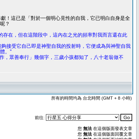
牲奉獻！這已是「對於一個明心見性的自我，它已明白自身是全
呢？
祂的存在，但在這階段中，這內在之光的頻率對我而言還在此
能夠接受它自己即是神聖自我的投射時，它便成為與神聖自我
體。”
惡莫作，眾善奉行」幾個字，三歲小孩都知了，八十老翁做不
所有的時間均為 台北時間 (GMT + 8 小時)
前往:
您
無法
在這個版面發表文章
您
無法
在這個版面回覆文章