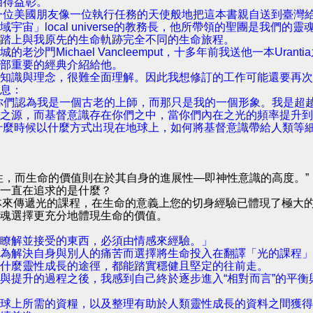
相得益彰。
，一位美國朋友像一位執行任務的天使般地把這本書親自送到臺灣
宇宙」local universe的教務長，他所帶領的聖團是我
踏上與我原先的生命軌跡完全不同的生命旅程。
沙門Michael Vancleemput，十多年前我送他一本Ur
部重要的經典介紹給他。
知識與理念，很難全面理解。因此我想修訂的工作可能還要再次
息：
你們認為我是一個古老的上師，而那只是我的一個形象。我是超
之源，而基督意識存在你們之中，當你們內在之光的頻率提升到
師在什麼時候以什麼方式出現在地球上，如何將基督意識帶給人類等
性，而生命的價值則在於其自身的進展性—即神性意識的高度。”
一直在追求的是什麼？
居山林來傳遞光的課程，在生命的意義上您的切身經驗已體現了極
魂選擇更充分地體現生命的價值。
瞭解並接受的東西，必須由情感來經驗。」
為解決自身與別人的痛苦而選擇將生命投入在翻譯「光的課程」
什麼靈性成長的途徑，都能踏實穩健且堅定的往前走。
與提升的過程之後，我感到自己終於逐步進入“相對而言”的平
球上所需的資糧，以及整理有助於人類靈性成長的資料之間獲得