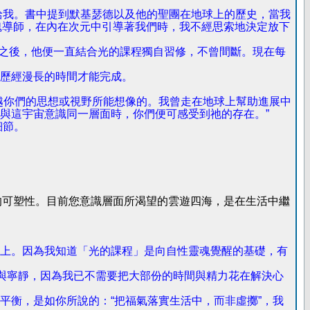
給我。書中提到默基瑟德以及他的聖團在地球上的歷史，當我
們的靈魂導師，在內在次元中引導著我們時，我不經思索地決定放下
antia之後，他便一直結合光的課程獨自習修，不曾間斷。現在每
歷經漫長的時間才能完成。
越你們的思想或視野所能想像的。我曾走在地球上幫助進展中
與這宇宙意識同一層面時，你們便可感受到祂的存在。”
細節。
大的可塑性。目前您意識層面所渴望的雲遊四海，是在生活中繼
上。因為我知道「光的課程」是向自性靈魂覺醒的基礎，有
衡與寧靜，因為我已不需要把大部份的時間與精力花在解決心
平衡，是如你所說的：“把福氣落實生活中，而非虛擲”，我