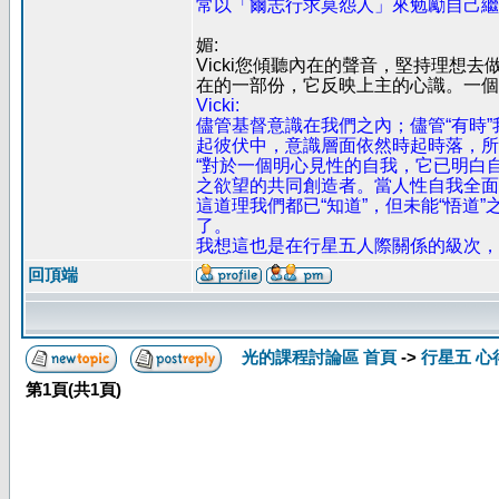
常以「爾志行求莫怨人」來勉勵自己繼
媚:
Vicki您傾聽內在的聲音，堅持理
在的一部份，它反映上主的心識。一個
Vicki:
儘管基督意識在我們之內；儘管“有時
起彼伏中，意識層面依然時起時落，所
“對於一個明心見性的自我，它已明白
之欲望的共同創造者。當人性自我全面
這道理我們都已“知道”，但未能“悟道
了。
我想這也是在行星五人際關係的級次，
回頂端
光的課程討論區 首頁
->
行星五 心
第
1
頁(共
1
頁)