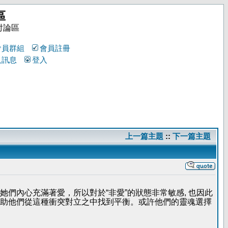
區
討論區
會員群組
會員註冊
人訊息
登入
上一篇主題
::
下一篇主題
們內心充滿著愛，所以對於“非愛”的狀態非常敏感, 也因此
助他們從這種衝突對立之中找到平衡。或許他們的靈魂選擇