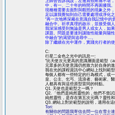
上師曾告訴我說，左邊肩頸疼痛不堪，
中，有一、二十年的時間不再困擾我。
現種種需要去面對與觀照的現象之外，
足以讓我覺知到自己需要處理或淨化之
“再一次地將深藏在意識自我記憶中的
融合中。祈求真理的啟示，並接受個人
我深深感受到無論是男人或女人，如果
課題。問題是要達到讓陰性能量與陽性
中融合”的渴望與追尋中…。
除了繼續在光中運作，實踐光行者的使
C:
行星二金色之光中的訊息一:
“比天使次元更高的意識層面是範型（a
元眾多的天使意識仍然致力於自身的進
我在光的課程資訊中心網站上找到範型
每個人都有一些特定的行為模式，或一
皇、公主、乞丐、流浪者、藝術家、醫
人都具有與這些原型雷同的特點。
Q1. 天使也是範型之一嗎？
Q2. 「他們是純然靈性的，他們不
純然靈性，是存在第五次元嗎？靈性和
Q3. 網站上對於範型的說明，適用在
Tori:
有關你的問題我寄信去問一位在雪士達山