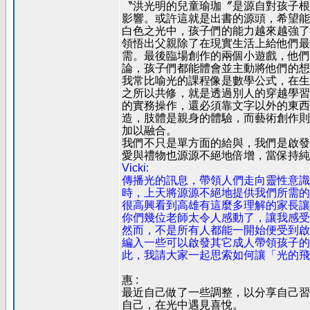
〝洪光明的兒童瑜珈〞是源自對孩子根
影響。或許這就是出書的源頭，希望能
白色之光中，孩子們的能力越來越強了
領悟出父親除了在現實生活上給他們最初
需。最後臨場創作的兩個小遊戲，他們
論，孩子們都能體會並主動將他們的想
我常比喻光的課程像是數學公式，在生
之所以共修，就是透過別人的穿越學習
的實務操作，還必須靠文字以外的東西
造，肢體是親身的體驗，而藝術創作則
加以融合。
我們不只是單方面的給與，我們是啟發
愛與禮物也源源不絕地倍增，當保持純
Vicki:
傳播光的訊息，帶領人們走向靈性意識
時，上天將源源不絕地提供我們所需的
很高興看到高雄有這麼多理解的家長讓
你們幾位老師太令人感動了，讓我感受
然而，不是所有人都能一開始便受到啟
編入一些可以啟發其它成人帶領孩子的
此，我請大家一起思索如何讓「光的飛
惠 :
最近自己做了一些調整，以分享自己習
自己，在光中遇見喜悅。