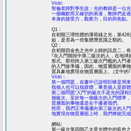
Vicki:
智倫老師對學生說：光的教師是一位光
一個幽默而又確切的表達，教師們走過
本身的接受力，觀察力，目的與焦點。
Q1：
在初階三理性體的薄荷綠之光，第428
如，是否為一些集體潛意識之類的。
Q2：
在初階四金色之光中上師的訊息二，有
｢在入門階段中第二級次的人，在地球
形式。那些跨入第三級次門檻的入門者
的入門做準備，因此，物質層面的事物
質具象地實現在物質層面上。｣文中的｢
Vicki：
第一個問題，在書中已說明巨蟒是用來
指個人也可以指群體，畢竟個人是群體
第二個問題“入門”的級次不是光的課
個級次。至於每一個級次的入門標準，
質層面的事物還是在干擾著我們。
然而，我們正準備邁向第三級次的入門
地實現在物質層面上時，我們將能完成
網站:
第一級次第四階乙太星光體中的藍色之