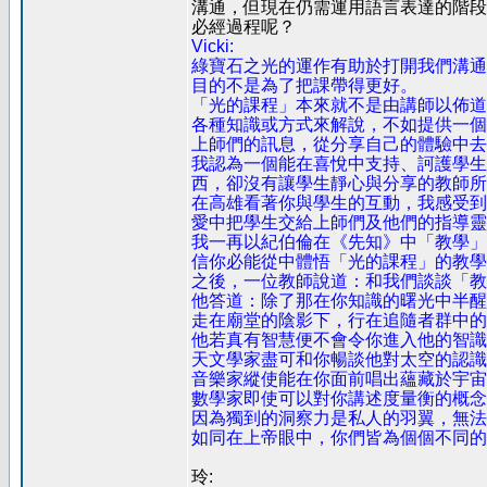
溝通，但現在仍需運用語言表達的階段
必經過程呢？
Vicki:
綠寶石之光的運作有助於打開我們溝通
目的不是為了把課帶得更好。
「光的課程」本來就不是由講師以佈道
各種知識或方式來解說，不如提供一個
上師們的訊息，從分享自己的體驗中去
我認為一個能在喜悅中支持、訶護學生
西，卻沒有讓學生靜心與分享的教師所
在高雄看著你與學生的互動，我感受到
愛中把學生交給上師們及他們的指導靈
我一再以紀伯倫在《先知》中「教學」
信你必能從中體悟「光的課程」的教學
之後，一位教師說道：和我們談談「教
他答道：除了那在你知識的曙光中半醒
走在廟堂的陰影下，行在追隨者群中的
他若真有智慧便不會令你進入他的智識
天文學家盡可和你暢談他對太空的認識
音樂家縱使能在你面前唱出蘊藏於宇宙
數學家即使可以對你講述度量衡的概念
因為獨到的洞察力是私人的羽翼，無法
如同在上帝眼中，你們皆為個個不同的
玲: