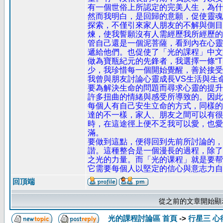
有一個世俗上所認定的完美人生，為什
然而我明白，是回歸的意願，促使靈魂
探索，不僅引來家人朋友的不解與側目
煉，使我誓願沒有人需經歷我所經歷的
管自己還是一個泥菩薩，看到內在心靈
遞給他們。也促使了「光的課程」中文
做為寶瓶紀元的先鋒者，我選擇一條“The 
少，我珍惜每一個開始覺醒，善於接受
我曾與朋友討論心靈成長VS生活與生
要為解決生命的問題而尋求心靈的提升
許多扭曲的情緒與感受所導致的。因此
每個人有自己安生立命的方式，同樣的
達的不一樣，家人、朋友之間可以有很
時，在這途徑上便不乏我可以愛，也愛
滿。
要做到這點，便得回到先前所討論的，
諧。這種整合是一個漫長的過程，除了
之光的力量。而「光的课程」就是要帮
它需要每個人以堅定的信心與意志力自己去
回頂端
從之前的文章開始顯
光的課程討論區 首頁
->
行星三 心