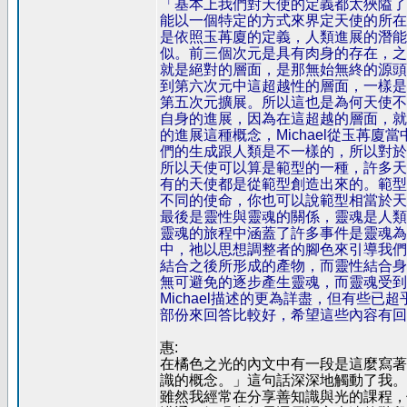
「基本上我們對天使的定義都太狹隘了
能以一個特定的方式來界定天使的所在
是依照玉苒廈的定義，人類進展的潛能
似。前三個次元是具有肉身的存在，之
就是絕對的層面，是那無始無終的源頭
到第六次元中這超越性的層面，一樣是
第五次元擴展。所以這也是為何天使不
自身的進展，因為在這超越的層面，就
的進展這種概念，Michael從玉苒
們的生成跟人類是不一樣的，所以對於
所以天使可以算是範型的一種，許多天
有的天使都是從範型創造出來的。範型
不同的使命，你也可以說範型相當於天
最後是靈性與靈魂的關係，靈魂是人類
靈魂的旅程中涵蓋了許多事件是靈魂為
中，祂以思想調整者的腳色來引導我們
結合之後所形成的產物，而靈性結合身
無可避免的逐步產生靈魂，而靈魂受到
Michael描述的更為詳盡，但有些
部份來回答比較好，希望這些內容有回
惠:
在橘色之光的內文中有一段是這麼寫著
識的概念。」這句話深深地觸動了我。
雖然我經常在分享善知識與光的課程，