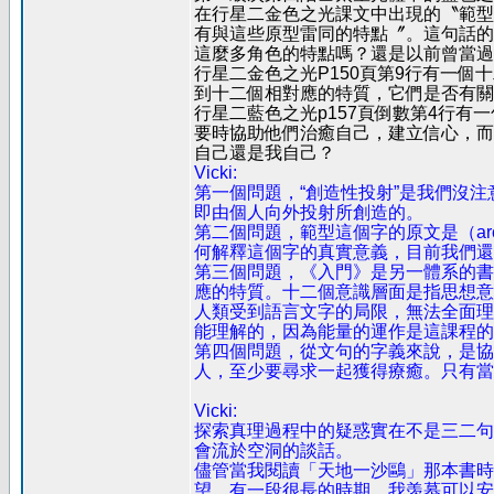
在行星二金色之光課文中出現的〝範型
有與這些原型雷同的特點〞。這句話的
這麼多角色的特點嗎？還是以前曾當過
行星二金色之光P150頁第9行有一
到十二個相對應的特質，它們是否有關
行星二藍色之光p157頁倒數第4行
要時協助他們治癒自己，建立信心，而
自己還是我自己？
Vicki:
第一個問題，“創造性投射”是我們沒
即由個人向外投射所創造的。
第二個問題，範型這個字的原文是（ar
何解釋這個字的真實意義，目前我們還
第三個問題，《入門》是另一體系的書
應的特質。十二個意識層面是指思想意
人類受到語言文字的局限，無法全面理
能理解的，因為能量的運作是這課程的
第四個問題，從文句的字義來說，是協
人，至少要尋求一起獲得療癒。只有當
Vicki:
探索真理過程中的疑惑實在不是三二句
會流於空洞的談話。
儘管當我閱讀「天地一沙鷗」那本書時
望。有一段很長的時期，我羡慕可以安