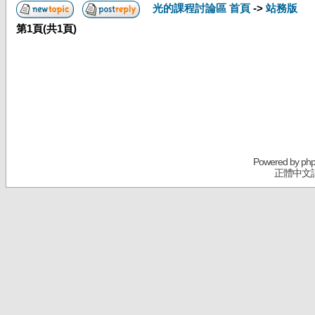
光的課程討論區 首頁
->
站務版
第
1
頁(共
1
頁)
Powered by
ph
正體中文