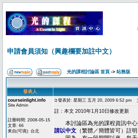
申請會員須知（興趣欄要加註中文）
光的課程討論區 首頁
->
站務版
發表人
courseinlight.info
發表於: 星期三 五月 20, 2009 6:52 pm
文
Site Admin
註：本文 2010年1月10日修改更新
註冊時間: 2008-05-15
本討論區為光的課程資訊中心提
文章: 66
請以中文
（繁體／簡體皆可）註明
來自(可填): 台北