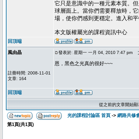
它只是意識中的一種元素本質。但
球層面上。當你們需要釋放時，它
場，使你們感到更穩定。進入和平
本文版權屬光的課程資訊中心
回頂端
風由晶
發表於: 星期一 一月 04, 2010 7:47 pm
文
恩，黑色之光真的很好~~~
註冊時間: 2008-11-01
文章: 164
回頂端
從之前的文章開始顯
光的課程討論區 首頁
->
網路共修
第
1
頁(共
1
頁)