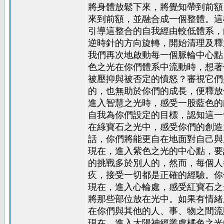
將身體放鬆下來，將覺知帶到前額
來到前額，並融合成一個整體。這
引導這整合的自我經由較低體系，
逆時針的方向旋轉，開始清理及釋
我們再次地啟動每一個脈輪中心點
色之光在你們體系中流動時，想著
被壓抑與被否定的憤怒？審視它們
的，也無助於你們的成長，便釋放
進入智慧之光時，感受一股藍色的
自我為你們設定的目標，認知這一
在綠寶石之光中，感受你們的創造
話，你們將能更自在地面對自己與
現在，進入紫色之光的中心點，要
的挑戰多於別人的，然而，每個人
疚，接受一切都是正確的經驗。你
現在，進入心輪處，感受紅寶石之
將那些部位放在光中。如果有情緒
在你們與其他的人、事、物之間流
現在，進入太陽神經叢處橘色之光