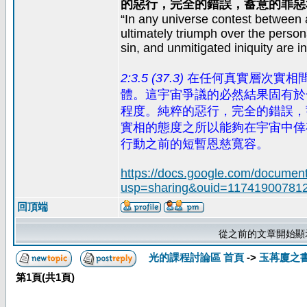
的惡行，完全的錯誤，蓄意的罪惡
“In any universe contest between act
ultimately triumph over the persona
sin, and unmitigated iniquity are i
2:3.5 (37.3)
在任何真實層次實相
體。這宇宙爭議的必然結果固有於
程度。純粹的惡行，完全的錯誤，
實相的態度之所以能夠在宇宙中倖
行動之前的短暫恩慈寬容。
https://docs.google.com/docum
usp=sharing&ouid=117419007812
回頂端
從之前的文章開始顯
光的課程討論區 首頁
->
玉苒廈之
第
1
頁(共
1
頁)