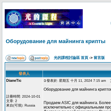
Оборудование для майнинга крипты
光的課程討論區 首頁
->
留言版
發表人
DianeTic
發表於: 星期五 十月 11, 2024 7:15 am
文
Оборудование для майнинга крипт
註冊時間: 2024-10-01
文章: 2
Продаем ASIC для майнинга. Более 
來自(可填): Russia
исключительно с официальными про