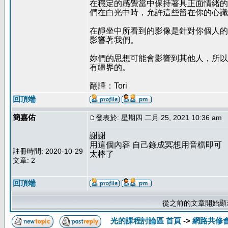
在穩定的感覺當中保持著具正面情緒的
們在白光中時，允許這些留在你的心識
在靜坐中所看到的影像是針對你個人的
影響著我們。
妳們的思想可能會影響到其他人，所以
有疆界的。
翻譯：Tori
回頂端
簡嘉佑
發表於: 星期四 二月 25, 2021 10:36 am
謝謝
用這個內容 自己錄成冥想用音檔即可
註冊時間: 2020-10-29
太棒了
文章: 2
回頂端
從之前的文章開始顯
光的課程討論區 首頁
->
網路共修