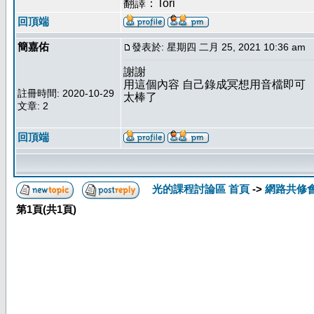
翻譯：Tori
回頂端
簡嘉佑
發表於: 星期四 二月 25, 2021 10:36 am
謝謝
用這個內容 自己錄成冥想用音檔即可
註冊時間: 2020-10-29
太棒了
文章: 2
回頂端
光的課程討論區 首頁
->
網路共修
第
1
頁(共
1
頁)