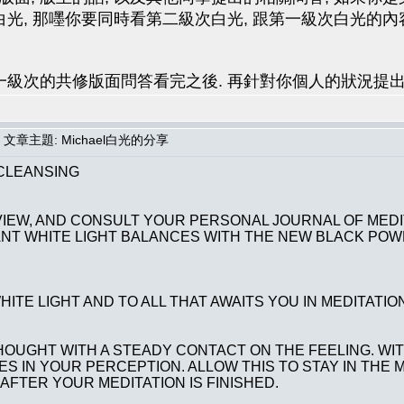
白光, 那嚜你要同時看第二級次白光, 跟第一級次白光的內
一級次的共修版面問答看完之後. 再針對你個人的狀況提出
文章主題: Michael白光的分享
 CLEANSING
IEW, AND CONSULT YOUR PERSONAL JOURNAL OF MEDITA
NT WHITE LIGHT BALANCES WITH THE NEW BLACK POWE
ITE LIGHT AND TO ALL THAT AWAITS YOU IN MEDITATION
HOUGHT WITH A STEADY CONTACT ON THE FEELING. WI
S IN YOUR PERCEPTION. ALLOW THIS TO STAY IN THE MI
FTER YOUR MEDITATION IS FINISHED.