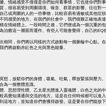
擾。情緒感受不僅僅是你們如何看事情，它也使你們對事
質，很容易受到周圍環境、噪音、群眾的影響。往往對一
自己或周圍的人的一些事物，比較容易有過敏或其他症狀
不同感受的地方。在我們的社會中，我們很難正確地表達
積在情緒體上。一段時間之後，它們便成為一個沉重的包
為治癒這一層面而運作。有些人可能會覺得，自己的EQ
次相同，你們將以同樣的方式啟動每一個脈輪中心點。在
我們將啟動赤紅色之光與黑色能量。
冥想，放鬆你們的身體，吸氣、吐氣，釋放緊張與壓力。
合為一個整體意識。
體、思想理性體、乙太星光體進入靈魂體，白色之光的中
較高覺知溝通與交流的地方。這是在任何時候都可以進入
到這地方，並知道你們會獲得啟發。這是要在你們能放下