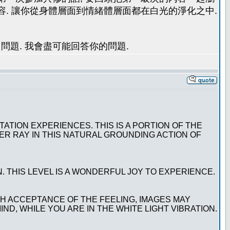
容. 讓你從身體層面到情緒體層面都在白光的淨化之中.
問題. 我會盡可能回答你的問題.
TION EXPERIENCES. THIS IS A PORTION OF THE
R RAY IN THIS NATURAL GROUNDING ACTION OF
. THIS LEVEL IS A WONDERFUL JOY TO EXPERIENCE.
TH ACCEPTANCE OF THE FEELING, IMAGES MAY
ND, WHILE YOU ARE IN THE WHITE LIGHT VIBRATION.