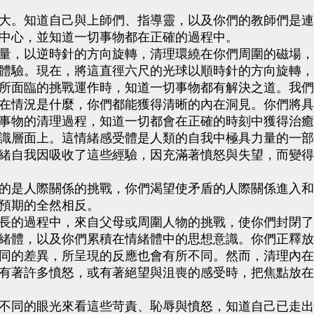
大。知道自己與上師們、指導靈，以及你們的教師們是連
中心，並知道一切事物都在正確的過程中。
量，以逆時針的方向旋轉，清理環繞在你們周圍的磁場，
體驗。現在，將這直徑六尺的光球以順時針的方向旋轉，
所面臨的挑戰運作時，知道一切事物都有解決之道。我們
在情況是什麼，你們都能獲得清晰的內在洞見。你們將具
事物的清理過程，知道一切都會在正確的時刻中獲得治癒
識層面上。這情緒感受體是人類的自我中極具力量的一部
緒自我因吸收了這些經驗，因充滿著憤怒與失望，而變得
的是人際關係的挑戰，你們渴望使矛盾的人際關係進入和
預期的全然相反。
長的過程中，來自父母或周圍人物的挑戰，使你們封閉了
緒體，以及你們累積在情緒體中的思想意識。你們正釋放
同的差異，所呈現的反應也會有所不同。然而，清理內在
有著許多憤怒，或有著絕望與沮喪的感受時，把焦點放在
不同的眼光來看這些苛責、恥辱與憤怒，知道自己已走出