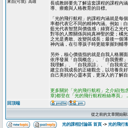
來自(可填): 高雄
長或教師要先了解這套課程的課程內涵
導、療癒與人格教育的目標。
「光的飛行航程」的課程內涵就是每個
率都代表它不同的精神內涵。例如：白
藍光代表智慧與價值感；綠寶石之光代
對等的人際關係與純真神聖的愛；橘光
之光是勇敢、改變與成長；最後一個薄
神內涵，在引導孩子時更能掌握到輔導
另外，核心價值指的就是自我人格層面
依序發展「自我概念」、「自我覺察」
我理解」、「自我原諒」、「自我肯定
建立自我成長的正確觀念，以培養良好
自己美好的心靈本質，更深入的了解自
更多關於「光的飛行航程」之介紹(包
章)都登在「光的飛行航程粉絲專頁」，歡迎瀏覽，網址
回頂端
從之前的文章開始顯
光的課程討論區 首頁
->
光的飛行