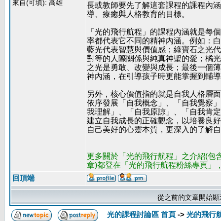
來自(可填): 高雄
長或教師要先了解這套課程的課程內涵
導、療癒與人格教育的目標。
「光的飛行航程」的課程內涵就是每個
率都代表它不同的精神內涵。例如：白
藍光代表智慧與價值感；綠寶石之光代
對等的人際關係與純真神聖的愛；橘光
之光是勇敢、改變與成長；最後一個薄
神內涵，在引導孩子時更能掌握到輔導
另外，核心價值指的就是自我人格層面
依序發展「自我概念」、「自我覺察」
我理解」、「自我原諒」、「自我肯定
建立自我成長的正確觀念，以培養良好
自己美好的心靈本質，更深入的了解自
更多關於「光的飛行航程」之介紹(包
章)都登在「光的飛行航程粉絲專頁」，歡迎瀏覽，網址
回頂端
從之前的文章開始顯
光的課程討論區 首頁
->
光的飛行