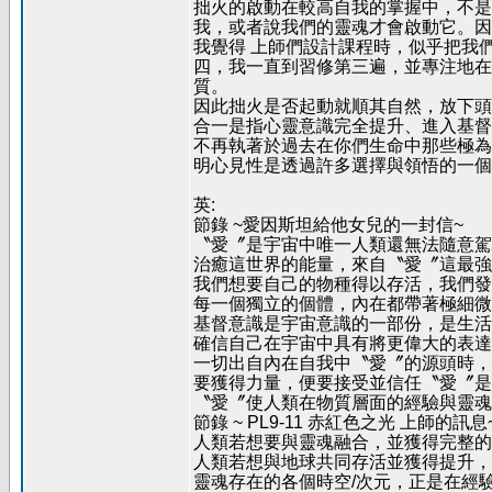
拙火的啟動在較高自我的掌握中，不是
我，或者說我們的靈魂才會啟動它。因
我覺得 上師們設計課程時，似乎把我
四，我一直到習修第三遍，並專注地在
質。
因此拙火是否起動就順其自然，放下頭
合一是指心靈意識完全提升、進入基督
不再執著於過去在你們生命中那些極為
明心見性是透過許多選擇與領悟的一個
英:
節錄 ~愛因斯坦給他女兒的一封信~
〝愛〞是宇宙中唯一人類還無法隨意駕
治癒這世界的能量，來自〝愛〞這最強
我們想要自己的物種得以存活，我們發
每一個獨立的個體，內在都帶著極細微
基督意識是宇宙意識的一部份，是生活
確信自己在宇宙中具有將更偉大的表達
一切出自內在自我中〝愛〞的源頭時，
要獲得力量，便要接受並信任〝愛〞是
〝愛〞使人類在物質層面的經驗與靈魂
節錄 ~ PL9-11 赤紅色之光 上師的訊息
人類若想要與靈魂融合，並獲得完整的
人類若想與地球共同存活並獲得提升，
靈魂存在的各個時空/次元，正是在經