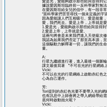
愛是光，愛能夠啟示那些給與並得到它
據說愛因斯坦臨終前一反科學家對無法
在愛因斯坦給女兒的信中，有一段非常
“當科學家們苦苦尋找一個未定義的宇
因為愛能讓人們互相吸引。愛是能量，
愛，我們死去。愛是上帝，上帝就是愛
1.愛是光，愛能夠啟示那些給與並得
2.愛是上帝，上帝就是愛。
這兩句將會是未來我們進入天使級次修
我認為如果我們否定了那至高本源，至
這個驅動力解釋著一切，讓我們的生命
量。
A:
行星九繼續進行著，進入最後一個脈輪
課文最後寫著 〝不可在光的行星網絡
Vicki:
不可以在光的行星綱絡上啟動赤紅色之
心為自己運作。
芳:
Tori提到的赤紅色光要不要帶入光
也有訊息中上師會將之帶入網絡帶給需
底何時啟動拙火呢？
Vicki: