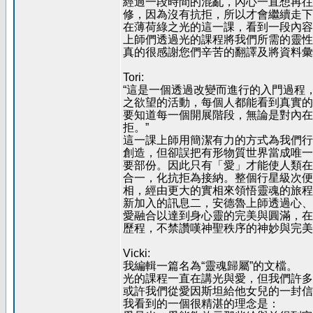
經過一段時間的混亂，內心一直想再往
修，因為沒有抗拒，所以才會繼續走下
在薄荷綠之光的這一課，看到一段內容
上師們透過光的課程將我們所需的靈性
真的很感謝您們辛苦的翻譯及將資料彙
Tori:
“這是一個透過改變而進行的入門過程
之欲望的活動，每個人都能看到真實的
要知道每一個開展階段，無論是對內在
拒。”
這一課上師用簡潔有力的方式為我們行
創造，但卻誤把有形物質世界當成唯一
要部份。因此只有「愛」才能使人類在
合一，化抗拒為接納。整個行星級次便
相，經由更大的實相來領悟靈魂的旅程
新加入的訊息二，安德魯上師透過心、
愛融合以達到身心靈的完美與圓滿，在
歷程，不禁讚嘆神聖秩序的神妙與完美
Vicki:
我編輯一篇名為“靈魂歸屬”的文檔。
光的課程一直在講光與愛，但我們許多
或許我們從愛因斯坦給他女兒的一封信-
我看到的一個很精湛的理念是：