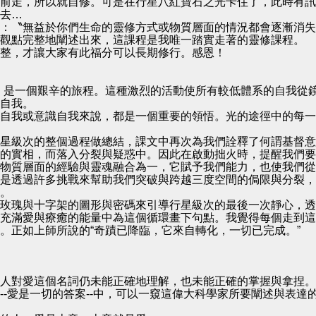
前走，所以就自修。可是在行星八紅寶石之光卡住了，此時有訊息
去…
：〝無益於你們生命的靈修方式或物質層面的情況都會逐漸消失
觀點完整地闡述出來，這課程是我唯一踏實走著的靈修課程。
整，才讓大家有此福分可以長期修行。感恩！
，是一個艱辛的旅程。這種激烈的活動使所有較低體系的自我從
自我。
自我或意識自我來說，都是一個重要的領悟。光的途徑中的每一
星級次的整個過程做總結，課文中再次為我們詮釋了何謂基督意
的實相，而落入分裂與疑惑中。因此在啟動拙火時，提醒我們要
物質層面的經驗與靈魂融合為一，它賦予我們能力，也使我們從
是透過許多挑戰來幫助我們突破與跨越三度空間的侷限與分裂，
。
玫瑰與十字架的圖形與密碼來引導行星級次的最後一次靜心，透
充滿愛與療癒的能量中為這個循環畫下句點。我覺得每個走到這
。正如上師所說的“奇蹟已降臨，它來自轉化，一切已完成。”
人對愛這個名詞仍未能正確地理解，也未能正確的掌握與拿捏。
-愛是一切的答案--中，可以一窺這偉大科學家所要闡述與表達