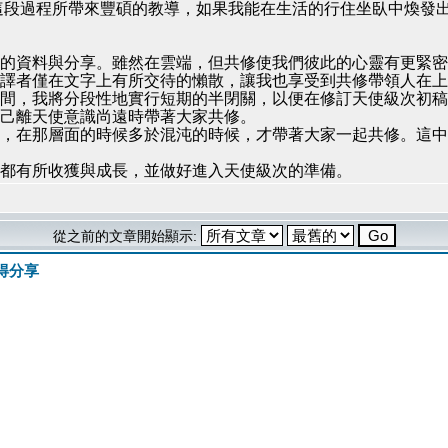
這段過程所帶來豐碩的教導，如果我能在生活的行住坐臥中煥發
的資料與分享。雖然在雲端，但共修使我們彼此的心靈有更緊密
譯者僅在文字上有所交待的懶散，讓我也享受到共修帶領人在上
間，我將分段性地實行短期的半閉關，以便在修訂天使級次初稿
己離天使意識尚遠時帶著大家共修。
，在那層面的時候多於混沌的時候，才帶著大家一起共修。這中
都有所收獲與成長，並做好進入天使級次的準備。
從之前的文章開始顯示:
得分享