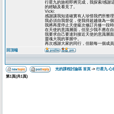
行星九的旅程即將完成，我探索/感謝
的經驗及看見了。
Vicki:
感謝讓我知道確實有人珍惜我們所整理
我必須自我督促，使我得超越做為一個
我將再度停止天使級次修訂共修一段時
在天使的意識層面，但至少我不應在自
我要求自己要達到接近天使的意識層面
靈魂大我的掌握中。
再次感謝大家的同行，但願每一個成員
回頂端
光的課程討論區 首頁
->
行星九 心
第
1
頁(共
1
頁)