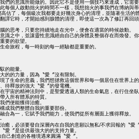
我們的意識所能做的。因此它不是使用一個技巧來達成，它需要
此每個人啟動拙火的時間不一樣，我想拙火的事我們在博納與蒂
們高估了，每個級次我都要走好幾次身心的清理，並隨著生活的
翻譯它時，才開始感到腺體的清理，即使這一次為了修訂再回頭
腦的思考，只要您持續地走在光中，便會在適當的時候啟動。
意識之中，並讓靈性意識經由自己的身體及整個存在而煥發。你
重要的欲望。
生命旅程，每一時刻的每一經驗都是重要的。
馭的能量。
大的的力量，因為〝愛〞沒有限制。
現了生命的意義，我們想拯救這個世界和每一個居住在世界上的
、待釋放的強大〝愛〞的發電機。
在宇宙的精神法則中，是聖愛透過人類的生命氣息，在行住坐臥
帶入所有體系的特質。
我們便能獲得治癒。
構成我們整體自我的重要部份。
融合為一，它賦予我們能力，使我們從所有層面上獲得釋放。
~
治癒，必須要發自深層內在自我的意願以無私/不求回報的〝愛
〝愛〞是提供最強大的的支持力量。
驗自己創造的各種境遇來圓滿〝愛〞。