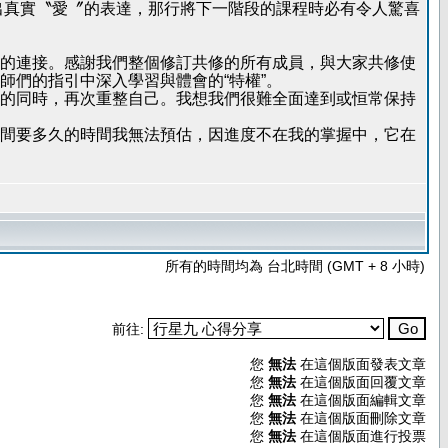
出真實〝愛〞的表達，那行將下一階段的課程時必有令人驚喜
的連接。感謝我們整個修訂共修的所有成員，與大家共修使
師們的指引中深入學習與體會的“特權”。
的同時，再次重整自己。我想我們很難全面達到或恒常保持
間要多久的時間我無法預估，因進度不在我的掌握中，它在
所有的時間均為 台北時間 (GMT + 8 小時)
前往:
您
無法
在這個版面發表文章
您
無法
在這個版面回覆文章
您
無法
在這個版面編輯文章
您
無法
在這個版面刪除文章
您
無法
在這個版面進行投票