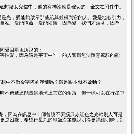
他這封給女兒信中，他的有神論應是確切的。全文在附件中。
愛是光，愛能夠啟示那些給與並得到它的人。愛是地心引力，
自私。愛能掩蓋，愛能揭露。因為愛，我們才活著，因為
同愛因斯坦所說的：
害怕愛，因為這是宇宙中唯一的人類還無法隨意駕馭的能
冥想中不做金字塔的淨煉嗎？還是跟本就不啟動？
時不傳遞這能量到地球上其它的角落。但一樣可以在行星中
感覺，因為在訊息中上師曾說不要擴展赤紅色之光給別人可是
更是困擾，希望行星九的靜坐次第能說明得更詳細明瞭，到