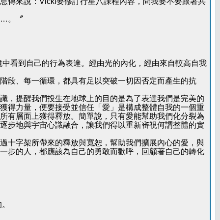
傳來說：Vicki要修訂行星八課程內容，問我要不要跟著共
…。〞
鏡中看到自己的行為表達。經由光的內化，經由來自較高自我
階段、每一循環，都具有足以突破一切因否定而產生的抗
識，提醒我們投生在地球上的目的是為了表達我們是完美的
獲得力量，便要接受並信任「愛」是構成整體自我的一個重
所有層面上獲得釋放。簡單說，只有愛能幫助我們化分裂為
逐步地與宇宙心識融合，讓我們得以重新審視何謂整體的實
過十字架所帶來的釋放與寬恕，幫助我們擴展內心的愛，與
一步的人，都應該為自己的勇敢而歡呼，回顧著自己的轉化
的。