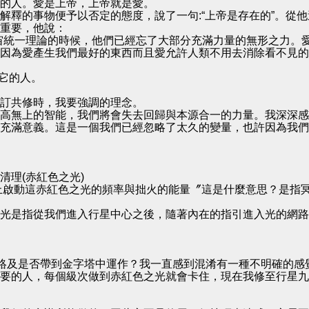
的人。愛是上帝，上帝就是愛。
解釋的事物便予以否定的態度，說了一句:“上帝是存在的”。從
重要，他說：
宙統一理論的時候，他們已經忘了大部分充滿力量的無形之力。
因為愛產生我們最好的東西而且愛允許人類不用去消除看不見的
到它的人。
訂共修時，我要強調的理念。
高無上的智能，我們將會失去回歸與本源合一的力量。我深深感
充滿意義。這是一個我們已經忽略了太久的變量，也許因為我們
清理(赤紅色之光)
上啟動這赤紅色之光的頻率與拙火的能量〞這是什麼意思？是指
光是指從我們進入行星中心之後，隨著內在的指引進入光的網路
的網絡及是否帶到金字塔中運作？我一直感到混淆有一種不明確的
要的人，每個級次做到赤紅色之光就會卡住，現在我修至行星九