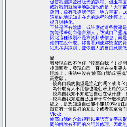
促使我翻譯並出版光的課程。但玉苒廈
或許我們就簡單地認知他們是「大宇宙」G
薩們，負有教導我們這「地方宇宙」Loc
這單純地認知走在光的課程的途徑上，
提升與轉化。
至於是否有陰謀，或許應從這些教導是
勢能帶著朝向傷害別人，毀滅自己靈魂
因此這種識別不是靠資料或信息，而是
他們在說什麼。妳會看到使妳疑慮的資
細思考與識別，並依個人的自由意志做
涵:
我發現自己不信任〝較高自我〞！從開
後回頭看，發現自己一直是在被引導去
理論上，佛法中沒有‘較高自我’或‘靈
高意願’。
--較高自我的願望是注定的嗎？或者它
--為什麼有人不用修也能朝著正確的
--較高自我知不知道它自己在做什麼，
--較高自我知道自己這輩子有什麼樣
總之，是想知道自己能不能100%信
跟它有一個良好的互動？或者甚至合而
Vicki:
較高自我的含義很難以用語言文字來形
間的解說有不同的名詞與條理。因此無