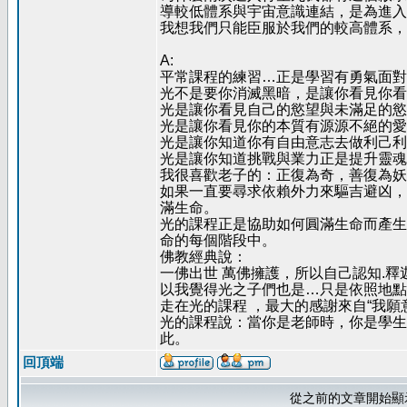
導較低體系與宇宙意識連結，是為進入
我想我們只能臣服於我們的較高體系，
A:
平常課程的練習…正是學習有勇氣面對
光不是要你消滅黑暗，是讓你看見你看
光是讓你看見自己的慾望與未滿足的慾
光是讓你看見你的本質有源源不絕的愛
光是讓你知道你有自由意志去做利己利
光是讓你知道挑戰與業力正是提升靈魂
我很喜歡老子的：正復為奇，善復為妖
如果一直要尋求依賴外力來驅吉避凶，
滿生命。
光的課程正是協助如何圓滿生命而產生
命的每個階段中。
佛教經典說：
一佛出世 萬佛擁護，所以自己認知.
以我覺得光之子們也是…只是依照地點
走在光的課程 ，最大的感謝來自“我願
光的課程說：當你是老師時，你是學生
此。
回頂端
從之前的文章開始顯