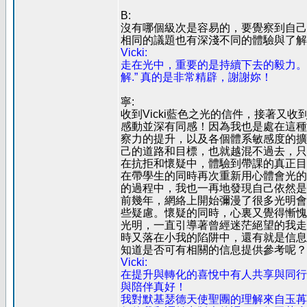
B:
沒有哪個級次是容易的，要覺察到自己
相同的議題也有深淺不同的體驗與了解
Vicki:
走在光中，重要的是持續下去的毅力。
解.” 真的是非常精辟，謝謝妳！
寧:
收到Vicki藍色之光的信件，接著又
感動並深有同感！因為我也是處在這種
察力的提升，以及各個體系敏感度的擴
己的道路和目標，也就越混不過去，只
在抗拒和懷疑中，體驗到帶課的真正目
在帶學生的同時再次重新用心體會光的
的過程中，我也一再地發現自己依然是
前幾年，網絡上開始彌漫了很多光明會
些疑慮。懷疑的同時，心裏又覺得慚愧
光明，一直引導著曾經迷茫絕望的我走
時又落在小我的陷阱中，還有就是信息
知道是否可有相關的信息提供參考呢？
Vicki:
在提升與轉化的喜悅中有人共享與同行
與陪伴真好！
我對默基瑟德天使聖團的理解來自玉苒