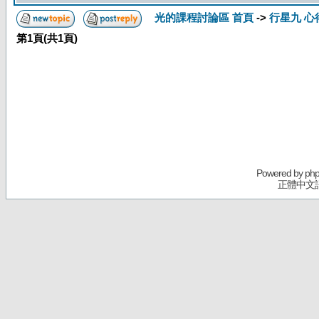
光的課程討論區 首頁
->
行星九 心
第
1
頁(共
1
頁)
Powered by
ph
正體中文