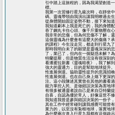
引中踏上這旅程的，因為我渴望創造一
標。
我第一次習修行星九級次時，在靜坐中
碼、靈魂帶領由我演出讓我明瞭過去生
從身體開始固定姿勢不動，接下來知道
我知道劇本上我是死亡的，我的身體配
吞了鋼丸卡住心頭、像千斤重物壓在心
我非常的悲傷，但為何悲傷不了解，還
這個靈魂為什麼會有這麼大的傷痛？承
的課程》今生沒走完，都走到行星九了
那時我明白未了的願望是靈魂深深的悲
了，業已了，但內在一個疑惑未解？為
特蘭提斯，但是物質生活沒有很深刻的
看潘蜜拉新書《靈魂暗夜》，我了解到
強大的靈通力，目的是幫助地球提升。
性進展倒退。協助靈性提升的意識招喚
性進展倒退。也在自己身上烙下更深的
注。這小段陳述其實曾在其他的書看過
能力掌控人民、是做錯誤決策為害地球
有很多被通靈者說自己是來自亞特蘭提
自喜，自認為優於常人，好像這世不修
我知道我曾是參與錯誤決策的一份子，
其在工作中經常碰到讓我感覺可能曾有
業力的，以至沒有紮根地球，落實地球
為什麼兩次進入行星九我都有這個啟示