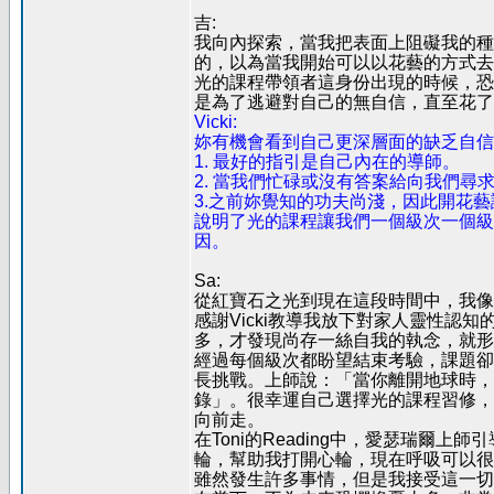
吉:
我向內探索，當我把表面上阻礙我的種
的，以為當我開始可以以花藝的方式去
光的課程帶領者這身份出現的時候，恐
是為了逃避對自己的無自信，直至花了
Vicki:
妳有機會看到自己更深層面的缺乏自信
1. 最好的指引是自己內在的導師。
2. 當我們忙碌或沒有答案給向我們
3.之前妳覺知的功夫尚淺，因此開花
說明了光的課程讓我們一個級次一個級
因。
Sa:
從紅寶石之光到現在這段時間中，我像
感謝Vicki教導我放下對家人靈性認
多，才發現尚存一絲自我的執念，就形
經過每個級次都盼望結束考驗，課題卻
長挑戰。上師說：「當你離開地球時，
錄」。很幸運自己選擇光的課程習修，
向前走。
在Toni的Reading中，愛瑟瑞
輪，幫助我打開心輪，現在呼吸可以很
雖然發生許多事情，但是我接受這一切