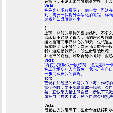
在當下，不為未來恐懼擔憂太多，非常
Vicki:
妳為光的課程展示了一個事實：即活在
到，需要一個提升與淨化的過程，妳顯
頭腦的知識做到的事。
芸:
上班一開始的期待興奮加感恩，不多久
這讓我不適應了很久，我的座位與同事
遠地看著同事們開心的聊天，也想過去
寂寞呢？我不禁想，為何我這麼長一段
我知道這是我新的一段生命冒險歷程，
我選擇的過程。雖然覺得不適應，但感
Vicki:
“為何我這麼長一段時間，總是處在一
妳工作場所的人文景象，我想只有向自
一步完成自我的實現。
Tori:
芸現在所經歷的正是我在上海工作時的
當個怪咖，要不就是當成一場戲，讓自
芸一直缺乏力量去做自己，所以下意識
氣把自己展現出來。缺乏自信讓她無法
Vicki:
盡管在光的引導下，生命會從破碎與零