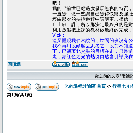
吧！
我的〝前世已經過度發展無私的特質，
一直覺，做一些讓自己覺得快樂及強壯
經由那次的抉擇過程中讓我更加相信一
止上班上課，所以那決定最終真的是對
利用放假把上課的教材做最終的完成，
Vicki:
這又體現我們常說的，世間的事沒有公
我不再用以頭腦去思考它。以前不知道
下，已朝著北交點的目標在走，只是還
走，赤紅色之光的熱忱自然會引導我在
回頂端
從之前的文章開始顯
光的課程討論區 首頁
->
行星七 心
第
1
頁(共
1
頁)