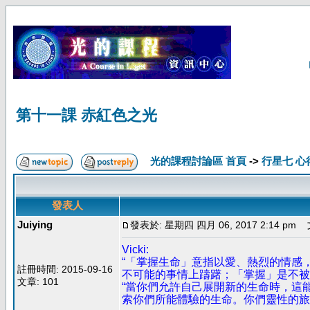
第十一課 赤紅色之光
光的課程討論區 首頁
->
行星七 心
發表人
Juiying
發表於: 星期四 四月 06, 2017 2:14 pm
文
Vicki:
“「掌握生命」意指以愛、熱烈的情感
註冊時間: 2015-09-16
不可能的事情上躊躇；「掌握」是不被
文章: 101
“當你們允許自己展開新的生命時，這
索你們所能體驗的生命。你們靈性的旅