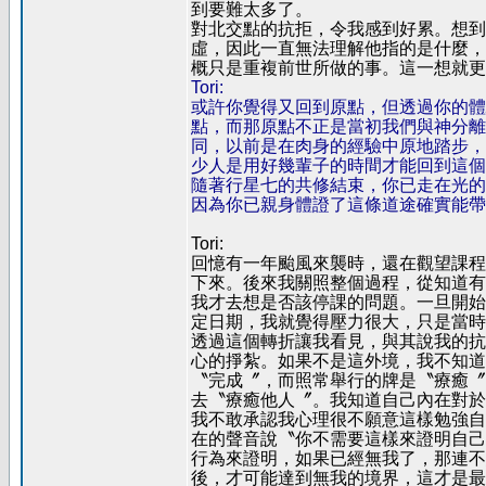
到要難太多了。
對北交點的抗拒，令我感到好累。想到
虛，因此一直無法理解他指的是什麼，
概只是重複前世所做的事。這一想就更
Tori:
或許你覺得又回到原點，但透過你的體
點，而那原點不正是當初我們與神分離
同，以前是在肉身的經驗中原地踏步，
少人是用好幾輩子的時間才能回到這個
隨著行星七的共修結束，你已走在光的
因為你已親身體證了這條道途確實能帶
Tori:
回憶有一年颱風來襲時，還在觀望課程
下來。後來我關照整個過程，從知道有
我才去想是否該停課的問題。一旦開始
定日期，我就覺得壓力很大，只是當時
透過這個轉折讓我看見，與其說我的抗
心的掙紮。如果不是這外境，我不知道
〝完成〞，而照常舉行的牌是〝療癒〞
去〝療癒他人〞。我知道自己內在對於
我不敢承認我心理很不願意這樣勉強自
在的聲音說〝你不需要這樣來證明自己
行為來證明，如果已經無我了，那連不
後，才可能達到無我的境界，這才是最