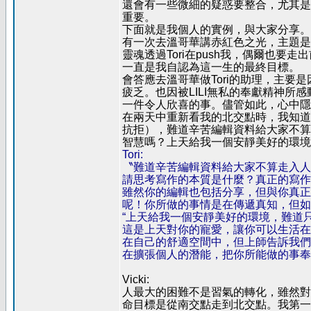
還會有一些微細的疑惑要整合，尤其是
重要。
下面就是我個人的實例，與大家分享。
有一次去溫哥華講赤紅色之光，主題是
靈魂透過Tori在push我，偶爾也要
一直是我自認為這一生的最終目標。
會答應去溫哥華做Tori的助理，主
疲乏。也因被LILI無私的奉獻精神
一件令人欣喜的事。儘管如此，心中隱
在兩天中重新看我的北交點時，我知道
抗拒），難道辛苦編輯資料給大家不算
智慧嗎？上天給我一個安靜美好的環境
Tori:
〝難道辛苦編輯資料給大家不算走入人
請思考寫作的本質是什麼？真正的寫作
雖然你的編輯也包括分享，但與你真正
呢！你所做的事情是在傳遞真知，但如
“上天給我一個安靜美好的環境，難道
這是上天對你的寵愛，讓你可以生活在
在自己的舒適空間中，但上師告訴我們
在擴張個人的潛能，把你所能做的事奉
Vicki:
人最大的困難不是習氣的轉化，雖然對
命目標是從南交點走到北交點。我第一