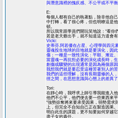
與潛意識裡的愧疚感、不公平或不平衡
E:
每個人都有自己的執著點，除非他自己
中打轉，看了很心疼，但也明瞭這是他
頓。
所以我常跟學員們開玩笑地說：“看你
若是老天爺出手，就不知道這力道會有
Vicki:
史蒂芬.阿若優在占星、心理學與四元
靈魂投生地球的目地就是要演化，因此
傷；一種是一致性演化：平順、漸近、
當靈魂一再抗拒必要的演化成長時，生
創傷或驟變的出現通常是因為兩個原因
我想我們就是要忍受這種苦著別人的苦
我們的這些理解，沒有長期靈修的人，
徑之間，在思想意識與心態上的差異了
Tori:
在靜心時，我呼求上師引導我能進入他
他們不公平，他們便去要一些東西來平
“強勢掠奪將來要承受因果，弱勢需求
上，但完全不自知自己正在製造因果。
明白此生的課題，更不知要如何穿越它
盡子女的責任。