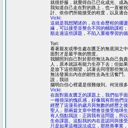
就很舒服，就覺得自己已化成光、成為
我知道自己走在對的路上，也一直被祝
計、依你們所能接受的程度，以及適合
Vicki:
這就是我想闡述的，在生命歷程的擺盪
緣，可以接受並整合不同的輔助課程；
順走過這些課題，不陷入重複學習的循
Tori:
看著親友或學生處在匱乏的無底洞之中
面對才是最平衡的態度。
我關照到自己對於那些無法為自己負責
人，原本就該有能力生存下去；但如果
是放下這些期望，試著去同理那些無法
無法發展出內在的韌性去為生活奮鬥。
說，我頭
腦明白但心裡還是很難做到。何況很多
Vicki:
在面對親友匱乏的課題上，我們似乎面
一種很深的愧疚感，好像我有而他們沒
經歷了這漫長的歲月與無數的經歷之後
聖人」那兩篇文章中體會並接受地球生
有人指點我說：正因我有這問題，所以
生命課題。這點我的內在是認同與接受
只是如果這種說法成立，那慈善事業，