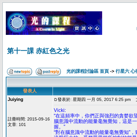
第十一課 赤紅色之光
光的課程討論區 首頁
->
行星六 心
發表人
Juiying
發表於: 星期四 一月 05, 2017 6:25 pm
文
Vicki:
“在這頻率中，你們正與強烈的貪婪欲
註冊時間: 2015-09-16
腦意識中流動的能量毫無覺知，這是一
文章: 101
握。”
“對在腦意識中流動的能量毫無覺知”