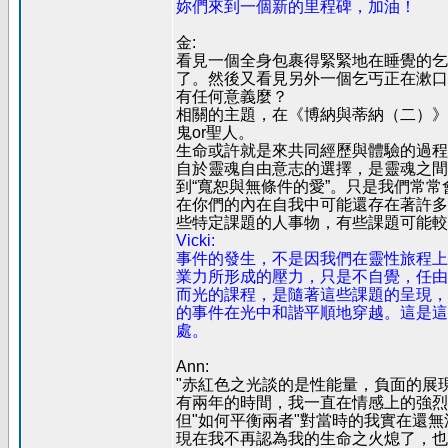
妳們來到一個新的里程碑，加油！
金:
看見一個全身包裹得緊緊地在睡覺的乞
了。然後又看見另外一個乞丐正在漱口
有任何意義麼？
相關的主題，在《博納與蒂納（二）》
鬼or聖人。
生命或許就是來共同經歷與體驗的過程
自於靈魂自由意志的選擇，是靈魂之間
到“寬恕與無條件的愛”。只是我們常
在你們的內在自我中可能還存在著許多
些特定課題的人事物，有些課題可能較
Vicki:
事件的發生，不是因我們在靈性旅程上
業力所形成的壓力，只是不自覺，任由
而光的課程，是隨著這些課題的呈現，
的事件在光中和諧平順地穿越。這是這
處。
Ann:
"赤紅色之光談的是性能量，負面的展
有兩年的時間，我一直在情感上的強烈
但"如何平衡兩者"對當時的我實在還無
現在我不再認為我的生命之火熄了，也