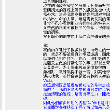
上其他的課程。
現在的我較有智慧的分享：凡是面對挑
聲朗讀光的課程上師們的訊息並從中找
需外求。這是我願意推動光的課程主因
己活出生命的力量。這是需要長期的運
非常不忍心看到那些有操控心的特異人
又茫然的跟隨至被扭曲的信念，很難導
慢的調整。
祝有願心的朋友們！我們這群修光的是
然:
我的內在進行了很多調整，而最近的一
的，就是不要被逼真的場景迷惑，因此
以我們也明白持咒、靜心、運動等的意
最願意去做的打斷念頭的事，那就是背
妄見叢生。遇上學車教練罵得我很凶，
顏相對，教練氣得不發一言，對其他學
遇來找我，並體會這是很有趣的人生旅
Vicki:
妳這層領悟是通過各種功法的修持之後
頭飽了，我們不能說早知道只要吃這第
走過清理的過程，培養出專注力，開啟
礎。
因此你們前面所用的各種“法”雖不是
安然面對各種狀況了嗎？所以如果只是