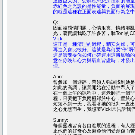
這股巨大的、受群眾思想所控制的能量
赤紅色之光談的是性能量，負面的展現
的就是這種在正面表達與負面行為之中
Q:
因面臨感情問題，心情沮喪、情緒混亂
光，著實讓我吃了許多苦，聽Toni的
Vicki:
這正是一種清理的過程，稍安勿躁，可
再進入會比較好。這就是為何要“停”
這是靈魂要你如何正確運用這海底輪的
意在你晚年心力與氣血皆虛時，才發出
理。
Ann:
曾參加一個避靜，帶領人強調找到她是
如此的高調，讓我開始在活動中帶入了
在一個上午的課程中，這老師把一個非
程，只要把正負兩極歸於中心，置於心
短短不到一天，我看著她的批判一直出
之心尤然而生，我想著Vicki常告訴
Sunny:
每個靈魂皆有各自進展的過程，有人經
止他們的好奇心及避免他們受創傷而苦