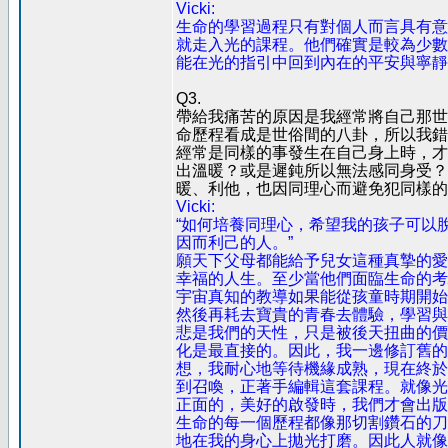
Vicki:
生命的學習過程只有對個人而言具有意
就走入光的課程。他們確實是較為少數
能在光的指引中回到內在的平安與寧靜
Q3.
帶給我痛苦的原因是我經常將自己那世
命歷程看成是世俗間的八卦，所以我錯
經常是同樣的事發生在自己身上時，才
出溫暖？或是遲鈍所以無法感同身受？
暖、利他，也因同理心而避免犯同樣的
Vicki:
“如何培養同理心，希望我的孩子可以
因而利己的人。”
願天下父母都能給予兒女這種真摯的愛
幸福的人生。至少當他們面臨生命的考
宇宙真知的教導如果能從孩童時期開始
然後再耗去寶貴的青春去體驗，學習與
悲是我們的天性，只是被後天扭曲的價
化是最直接的。因此，我一邊修訂舊的
想，我耐心地等待機緣成熟，現在終於
到召喚，正著手編輯這套課程。就像光
正面的，美好的啟發時，我們才會出版
生命的每一個歷程都像那切割鑽石的刀
地在我的身心上拋光打磨。因此人就像