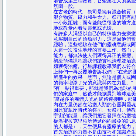
混合成第三種物質，它聚集在人的某些部
氛圍一般。
在古老的時代，祭司是擁有混合物質（
混合物質、磁力和生命力。祭司們有能
一小段距離；而有些能從很遠的地方進
地或教堂內看見靈氣或光環。
有許多人渴望以自己的特殊能力去療癒
意壓制自己的治癒能力，這是因他們曾
經驗，這些經驗在他們的靈魂意識或阿
人這一次投生地球的首要工作。然而，
能力，都無法使人們獲得真正的療癒。
初級預備課程讓我們踏實地清理並治癒
類獲得治癒。行星課程教導我們以符合
上師們一再反覆地告訴我們：“在光的
所產生的效果，然而，無論是個人或團
的頻率增添了光的意識與內在力量。”
“有一點很重要，那就是我們為地球的
們的家庭中，然後才能擴展到地球這美
“當越多的團體與光的網路連接時，那
內在力量仍然在治癒人類的心靈與靈魂
因此寶瓶座時代的祭司、女祭司、傳教士
宇宙的能量，讓我們把它發揮在治癒地
從潘蜜拉克里柏所傳遞的約書亞的訊息
的人都是），天生便具有靈療的能力，
首先治療的力量不是由技巧和知識產生