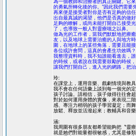
為一個教師和治療者的真正關鍵。它來
的勇氣所轉化後的你。”因此我們需要
再來便是接受者對你是否有足夠的信任
出自最真誠的渴望，他們是否真的做好
足夠的瞭解，或尚未能打開自己接受光
了，也導致一般人對靈療嗤之以鼻。
做為光的工作者，當我們默默地把療癒
友，以及地球上需要治癒的人與地方時
圍，在地球上的某些角落，需要且能接
各位或許會問，這真的會產生功效嗎？
我整理資料時，我不知誰能看進去，誰
的時候，或者說在我需要鼓勵的時候，
讓我們打開自己，進入光的網路，把治
玲:
在課堂上，運用音樂、戲劇情境與教具
我不會在任何語彙上談到每一個光的定
孩子討論。請相信，孩子做得往往會超
對於如何運用身體的實像，來表現二階
感、專注力稍弱的孩子學習凝定；而舞
放鬆、釋放並活潑起來；教輔具和音樂
涵:
我周圍有很多朋友都希望能夠把〝靈療
就是她們對能量都很敏感，尤其是修類