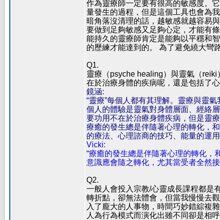
作為靈療師一定要有很高的敏感度。它
量發生的過程，但是這個工具也會為我
暗角落沒清理的話，越敏感就越容易與
要做到足夠敏感又足夠心定，才能有條
能持久的靈療師肯定是能夠以平穩和智
的歷練才能達到的。 為了避免繞大彎
Q1.
靈療（psyche healing）與靈氣
在於治療身體的疾病呢，還是包括了心
鏡涵:
“靈療”每個人都有其理解。靈療與靈
個人的體驗是靈氣對身體層面、經絡層
要功用不在於治療身體疾病，但是靈療
療癒的發生總是伴隨著心理的轉化，和
的療法、心理諮商的技巧、能量的運用
Vicki:
“療癒的發生總是伴隨著心理的轉化，
意識應會隨之轉化，尤其當受者全然接
Q2.
一般人會投入宗教/心靈成長課程都是
轉折點，卻無法體會，但當我慢慢去觀
入了龐大的人事物，時間巧妙錯綜複雜
人為行為模式而演化出雖不同卻是相呼