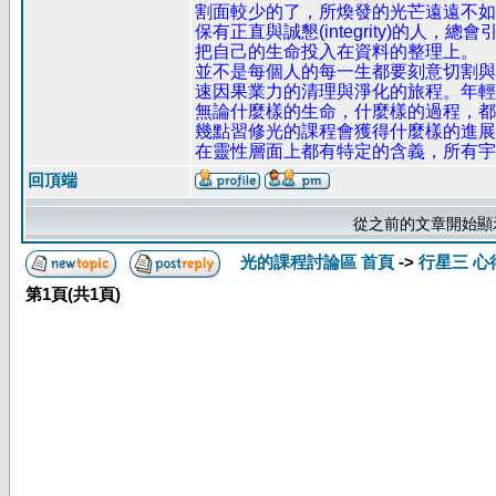
割面較少的了，所煥發的光芒遠遠不如
保有正直與誠懇(integrity)的
把自己的生命投入在資料的整理上。
並不是每個人的每一生都要刻意切割與
速因果業力的清理與淨化的旅程。年輕
無論什麼樣的生命，什麼樣的過程，都
幾點習修光的課程會獲得什麼樣的進展
在靈性層面上都有特定的含義，所有宇
回頂端
從之前的文章開始顯
光的課程討論區 首頁
->
行星三 心
第
1
頁(共
1
頁)