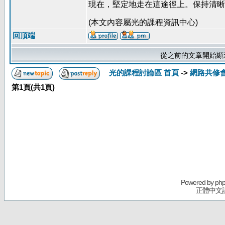
現在，堅定地走在這途徑上。保持清晰
(本文內容屬光的課程資訊中心)
回頂端
從之前的文章開始顯
光的課程討論區 首頁
->
網路共修
第
1
頁(共
1
頁)
Powered by
ph
正體中文