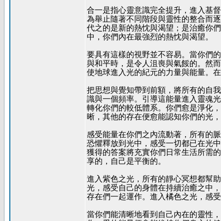
合一是指心靈意識完全提升，進入基督
為舉止隨著不同階段與靈性的整合而逐
代之的是新的熱忱與渴望；是治癒你們
中，你們內在最強烈的熱忱與渴望。
要具有這樣的視野並不容易。當你們的
與和平時，是令人沮喪與氣餒的。然而
使地球進入光的紀元的力量與能量。在
把思想與覺知帶到前額，將所有的自我
識與一個頻率。引導這能量進入靈魂光
轉化你們的較低體系。你們愈是淨化，
晰，其他的存在便愈能認知你們的光，
感受能量在你們之內流動著，所有的脈
恐懼釋放到光中，感受一切都已在光中
獲得的答案將充實你們日常生活所需的
享的，自己是平衡的。
進入紫色之光，所有的靜心冥想都幫助
光，感受自己的身體在持續治癒之中，
存在們一起運作。進入橘色之光，感受
當你們能清晰地看到自己內在的靈性，