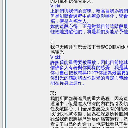
的力量和祝福有多大。
Vicki:
上師們與我們的靈魂，較高自我為我們
但是能體會過程中的療愈與轉化，學會
福，便是有福之人。
妳的這段心得，正是對我目前這階段最
輕輕地提醒他們，將是我們所能給予他
J:
我每天臨睡前都會按下音響CD聽Vic
感謝光
Vicki:
許多舊能量需要被釋放，因此目前地球
信許多人有著與你同樣的感覺，我是其
你可自己把教材與CD中你認為最需要
你對光的感謝將因你對光的肯定而帶給
能在你身上運作。
瑛:
我們所面臨著進展的重大過程，因為這
道途中，但是進入很深的內在指引及領
任及敞開心，用全身去感受所有的情緒
以很快地就恢復，因為在深處所聆聽到
雖然我們都將經歷進展的痛苦過程，然
看見了自己的創造力，也讓我看見了生