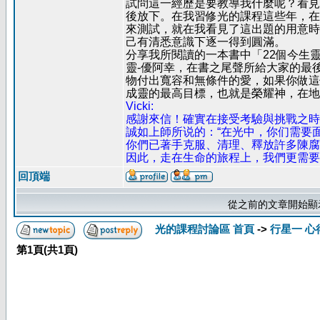
試問這一經歷是要教導我什麼呢？看見
後放下。在我習修光的課程這些年，在
來測試，就在我看見了這出題的用意時
己有清悉意識下逐一得到圓滿。
分享我所閱讀的一本書中「22個今生靈
靈-優阿幸，在書之尾聲所給大家的最
物付出寬容和無條件的愛，如果你做這
成靈的最高目標，也就是榮耀神，在地
Vicki:
感謝來信！確實在接受考驗與挑戰之時
誠如上師所说的：“在光中，你们需要
你們已著手克服、清理、釋放許多陳腐
因此，走在生命的旅程上，我們更需要
回頂端
從之前的文章開始顯
光的課程討論區 首頁
->
行星一 心
第
1
頁(共
1
頁)