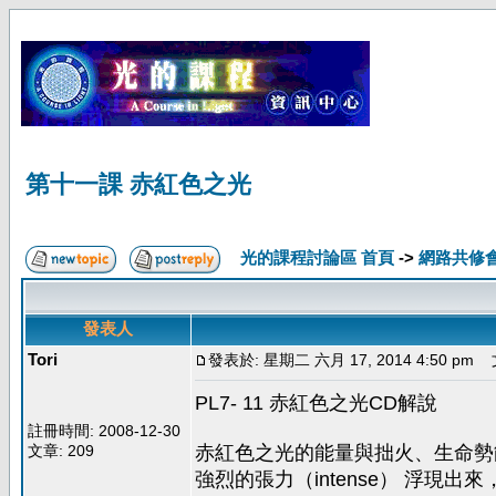
第十一課 赤紅色之光
光的課程討論區 首頁
->
網路共修
發表人
Tori
發表於: 星期二 六月 17, 2014 4:50 pm
文
PL7- 11 赤紅色之光CD解說
註冊時間: 2008-12-30
文章: 209
赤紅色之光的能量與拙火、生命勢
強烈的張力（intense） 浮