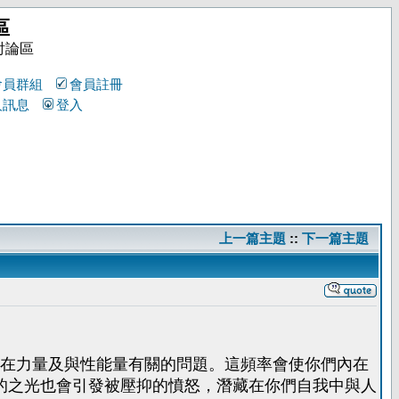
區
討論區
會員群組
會員註冊
人訊息
登入
上一篇主題
::
下一篇主題
在力量及與性能量有關的問題。這頻率會使你們內在
紅色的之光也會引發被壓抑的憤怒，潛藏在你們自我中與人