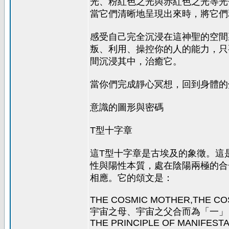
光、粉紅色之光與赤紅色之光等光
當它們清晰地呈現出來時，將它們
感受自己完全沉浸在這神聖的空間
叛、利用、操控你的人的能力，只
間沉浸其中，治癒它。
當你們完成靜心冥想，回到身體的
意識的圖形與密碼
T型十字章
這T型十字章是古埃及的象徵。這
性與陽性本質，處在陰陽兩極的合
相應。它的頌文是：
THE COSMIC MOTHER,THE COS
宇宙之母、宇宙之父合而為「一」
THE PRINCIPLE OF MANIFESTA