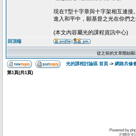
現在T型十字章與十字架相互連接
進入和平中，願基督之光在你們之
(本文內容屬光的課程資訊中心)
回頂端
從之前的文章開始顯
光的課程討論區 首頁
->
網路共修
第
1
頁(共
1
頁)
Powered by
ph
正體中文