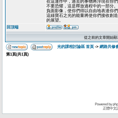
在這運作中，過去的事物將浮現在你們
不要恐懼，這是釋放過程中的一部分。
負面影像，使你們得以自由地表達你們
這綠寶石之光的能量將使你們接收創造
的展望。
回頂端
從之前的文章開始顯
光的課程討論區 首頁
->
網路共修
第
1
頁(共
1
頁)
Powered by
ph
正體中文