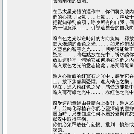
陰陽兩極的磁場。
在乙太星光體的運作中，你們將突破內
們的心識，吸氣……吐氣……，釋放干
把覺知帶到前額，呼喚所有的自我，個
為一個意識……。引導這整合的自我向
將白色之光以逆時針的方向旋轉，釋放
進入燦爛的金色之光……，如果你們因
入藍色的智慧之光……，感受這能量正
疑惑……，將焦點放在光中，祈求讓你
啟動這頻率，體驗它如何地在你們之內
進入紫色之光的意志輪處，感受這能量
進入心輪處的紅寶石之光中，感受它在
上。放下焦慮與恐懼。進入橘色之樂，
現在，進入粉紅色之光，感受這能量中
進入薄荷綠之光中……，赤紅色之光中
感受這能量經由身體向上提升，進入乙
式，並轉化深植在你們心靈深處的壓抑
層面時，只要知道任何不屬於愛與寬恕
狀況中取得平衡。
你們必須釋放任何怨恨、批判、憤怒或
課題。