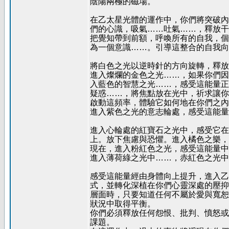
陰陽兩極的磁場。
在乙太星光體的運作中，你們將突破內
們的心識，吸氣……吐氣……，釋放干
把覺知帶到前額，呼喚所有的自我，個
為一個意識……。引導這整合的自我向
將白色之光以逆時針的方向旋轉，釋放
進入燦爛的金色之光……，如果你們因
入藍色的智慧之光……，感受這能量正
疑惑……，將焦點放在光中，祈求讓你
啟動這頻率，體驗它如何地在你們之內
進入紫色之光的意志輪處，感受這能量
進入心輪處的紅寶石之光中，感受它在
上。放下焦慮與恐懼。進入橘色之樂，
現在，進入粉紅色之光，感受這能量中
進入薄荷綠之光中……，赤紅色之光中
感受這能量經由身體向上提升，進入乙
式，並轉化深植在你們心靈深處的壓抑
層面時，只要知道任何不屬於愛與寬恕
狀況中取得平衡。
你們必須釋放任何怨恨、批判、憤怒或
課題。