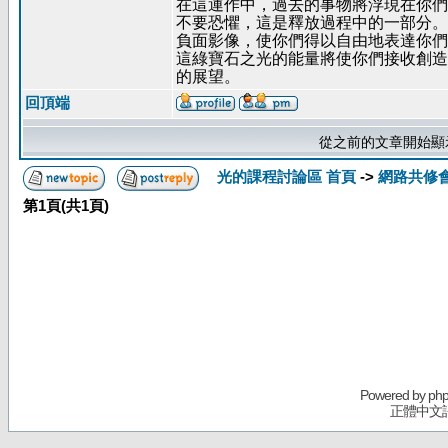
在這運作中，過去的事物將浮現在你們
不要恐懼，這是釋放過程中的一部分。
負面影像，使你們得以自由地表達你們
這綠寶石之光的能量將使你們接收創造
的展望。
回頂端
從之前的文章開始顯
光的課程討論區 首頁
->
網路共修
第
1
頁(共
1
頁)
Powered by
ph
正體中文