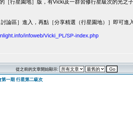
的［行星園地］版，有Vicki及一群習修行星級次的光
 討論區］進入，再點［分享精選（行星園地）］即可進
nlight.info/infoweb/Vicki_PL/SP-index.php
從之前的文章開始顯示:
會第一期 行星第二級次