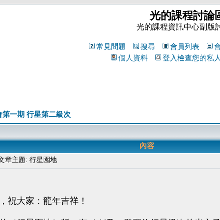
光的課程討論
光的課程資訊中心副版
常見問題
搜尋
會員列表
個人資料
登入檢查您的私
會第一期 行星第二級次
內容
章主題: 行星園地
，祝大家：龍年吉祥！