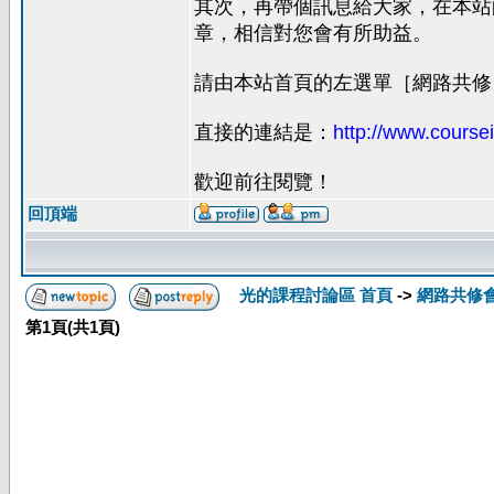
其次，再帶個訊息給大家，在本站
章，相信對您會有所助益。
請由本站首頁的左選單［網路共修
直接的連結是：
http://www.coursei
歡迎前往閱覽！
回頂端
光的課程討論區 首頁
->
網路共修
第
1
頁(共
1
頁)