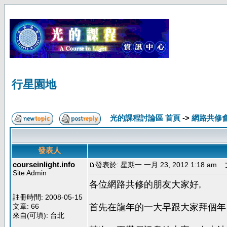
行星園地
光的課程討論區 首頁
->
網路共修
發表人
courseinlight.info
發表於: 星期一 一月 23, 2012 1:18 am
文
Site Admin
各位網路共修的朋友大家好,
註冊時間: 2008-05-15
文章: 66
首先在龍年的一大早跟大家拜個年
來自(可填): 台北