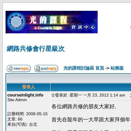
網路共修會行星級次
光的課程討論區 首頁
->
站務版
發表人
courseinlight.info
發表於: 星期一 一月 23, 2012 1:14 am
文
Site Admin
各位網路共修的朋友大家好,
註冊時間: 2008-05-15
文章: 66
首先在龍年的一大早跟大家拜個年
來自(可填): 台北