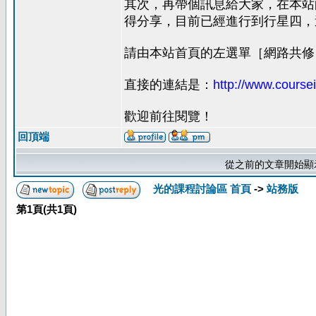
其次，再帶個訊息給大家，在本站的
得分享，目前已經進行到行星四，
請由本站首頁的左選單［網路共修
直接的連結是：
http://www.coursei
歡迎前往閱覽！
回頂端
從之前的文章開始顯
光的課程討論區 首頁
->
站務版
第
1
頁(共
1
頁)