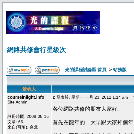
網路共修會行星級次
光的課程討論區 首頁
->
站務版
發表人
courseinlight.info
發表於: 星期一 一月 23, 2012 1:14 am
文
Site Admin
各位網路共修的朋友大家好,
註冊時間: 2008-05-15
文章: 66
首先在龍年的一大早跟大家拜個年
來自(可填): 台北