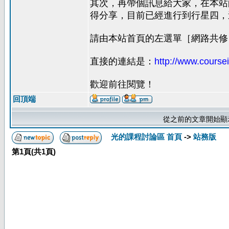
其次，再帶個訊息給大家，在本站的
得分享，目前已經進行到行星四，
請由本站首頁的左選單［網路共修
直接的連結是：
http://www.coursei
歡迎前往閱覽！
回頂端
從之前的文章開始顯
光的課程討論區 首頁
->
站務版
第
1
頁(共
1
頁)