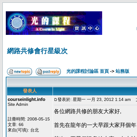
網路共修會行星級次
光的課程討論區 首頁
->
站務版
發表人
courseinlight.info
發表於: 星期一 一月 23, 2012 1:14 am
文
Site Admin
各位網路共修的朋友大家好,
註冊時間: 2008-05-15
文章: 66
首先在龍年的一大早跟大家拜個年
來自(可填): 台北