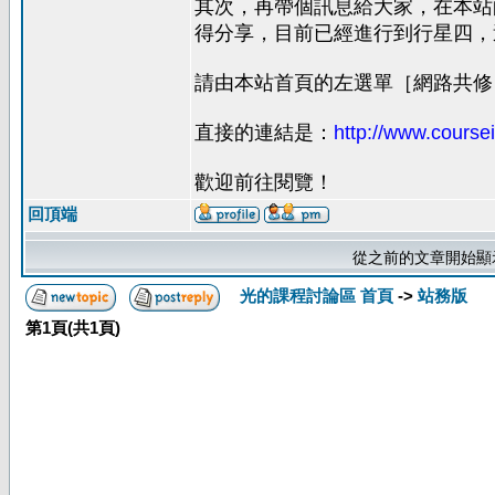
其次，再帶個訊息給大家，在本站的
得分享，目前已經進行到行星四，
請由本站首頁的左選單［網路共修
直接的連結是：
http://www.coursei
歡迎前往閱覽！
回頂端
從之前的文章開始顯
光的課程討論區 首頁
->
站務版
第
1
頁(共
1
頁)