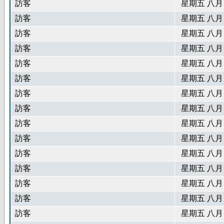
訪客
星期五 八月 07
訪客
星期五 八月 07
訪客
星期五 八月 07
訪客
星期五 八月 07
訪客
星期五 八月 07
訪客
星期五 八月 07
訪客
星期五 八月 07
訪客
星期五 八月 07
訪客
星期五 八月 07
訪客
星期五 八月 07
訪客
星期五 八月 07
訪客
星期五 八月 07
訪客
星期五 八月 07
訪客
星期五 八月 07
訪客
星期五 八月 07