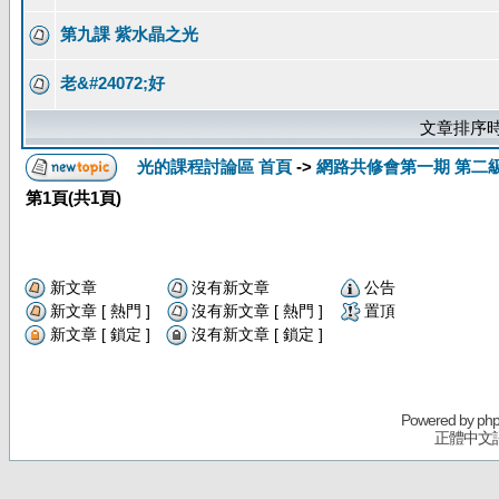
第九課 紫水晶之光
老&#24072;好
文章排序時
光的課程討論區 首頁
->
網路共修會第一期 第二
第
1
頁(共
1
頁)
新文章
沒有新文章
公告
新文章 [ 熱門 ]
沒有新文章 [ 熱門 ]
置頂
新文章 [ 鎖定 ]
沒有新文章 [ 鎖定 ]
Powered by
ph
正體中文