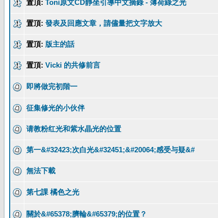
置頂:
Toni原文CD靜坐引導中文摘錄 - 薄荷綠之光
置頂:
發表及回應文章，請儘量把文字放大
置頂:
版主的話
置頂:
Vicki 的共修前言
即將做完初階一
征集修光的小伙伴
请教粉红光和紫水晶光的位置
第一&#32423;次白光&#32451;&#20064;感受与疑&#
無法下載
第七課 橘色之光
關於&#65378;臍輪&#65379;的位置？