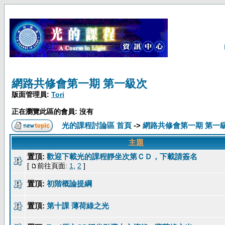
網路共修會第一期 第一級次
版面管理員:
Tori
正在瀏覽此區的會員: 沒有
光的課程討論區 首頁
->
網路共修會第一期 第一
主題
置頂:
歡迎下載光的課程靜坐次第ＣＤ，下載請簽名
[
前往頁面:
1
,
2
]
置頂:
初階概論提綱
置頂:
第十課 薄荷綠之光