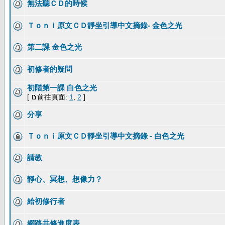
無法聽ＣＤ的時候
Ｔｏｎｉ原文ＣＤ靜坐引導中文摘錄- 金色之光
第二課 金色之光
初修者的疑問
初階第一課 白色之光
[
前往頁面:
1
,
2
]
分享
Ｔｏｎｉ原文ＣＤ靜坐引導中文摘錄 - 白色之光
請教
靜心、冥想、想像力？
給初修行者
網路共修進度表