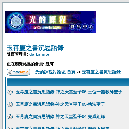
玉苒廈之書沉思語錄
版面管理員:
darkshuter
正在瀏覽此區的會員: 沒有
光的課程討論區 首頁
->
玉苒廈之書沉思語錄
玉苒廈之書沉思語錄-神之天堂聖子06-三位一體教師聖子
玉苒廈之書沉思語錄-神之天堂聖子05-執法聖子
玉苒廈之書沉思語錄-神之天堂聖子04-完成組織
玉苒廈之書沉思語錄-神之天堂聖子03-潛能上同等