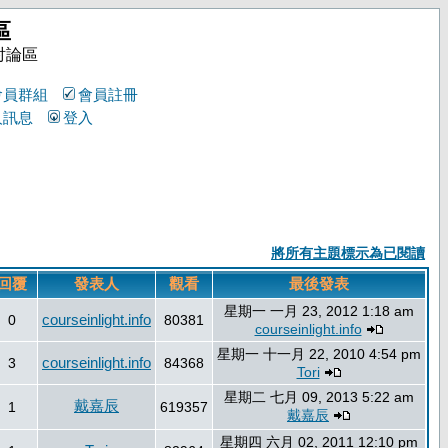
區
討論區
會員群組
會員註冊
人訊息
登入
將所有主題標示為已閱讀
回覆
發表人
觀看
最後發表
星期一 一月 23, 2012 1:18 am
courseinlight.info
0
80381
courseinlight.info
星期一 十一月 22, 2010 4:54 pm
courseinlight.info
3
84368
Tori
星期二 七月 09, 2013 5:22 am
戴嘉辰
1
619357
戴嘉辰
星期四 六月 02, 2011 12:10 pm