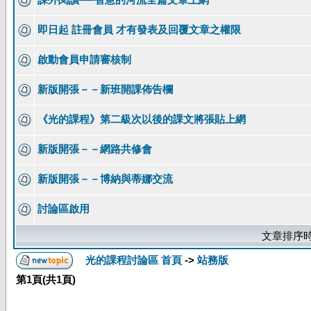
即日起 註冊會員 才有發表及回覆文章之權限
啟動會員申請審核制
新版開張－－新班開課佈告欄
《光的課程》第二級次以後的課文將張貼上網
新版開張－－網路共修會
新版開張－－博納與蒂娜交流
討論區啟用
文章排序時
光的課程討論區 首頁
->
站務版
第
1
頁(共
1
頁)