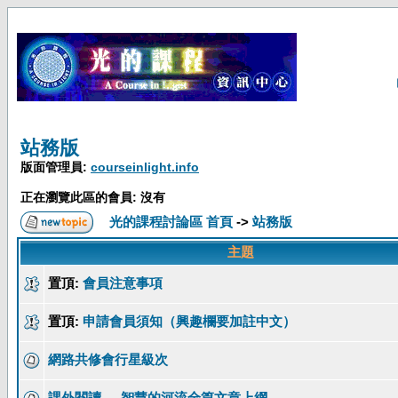
站務版
版面管理員:
courseinlight.info
正在瀏覽此區的會員: 沒有
光的課程討論區 首頁
->
站務版
主題
置頂:
會員注意事項
置頂:
申請會員須知（興趣欄要加註中文）
網路共修會行星級次
課外閱讀──智慧的河流全篇文章上網