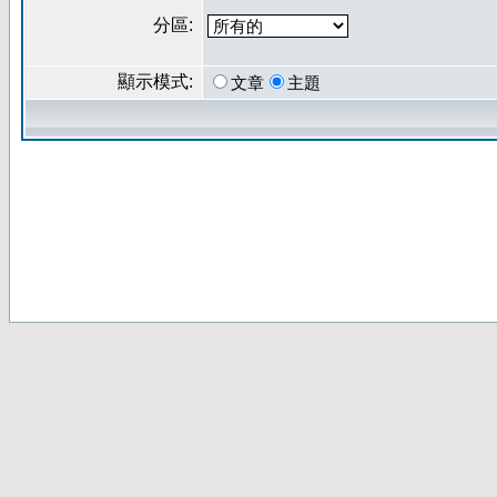
分區:
顯示模式:
文章
主題