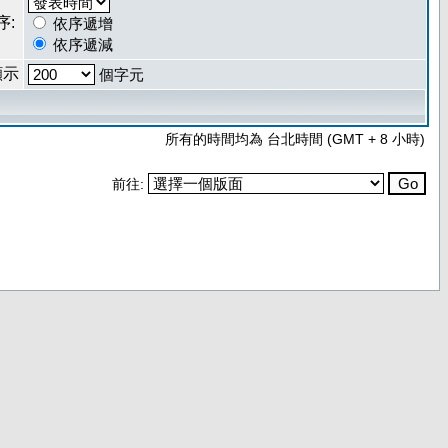
序:
依序遞增
依序遞減
顯示
個字元
所有的時間均為 台北時間 (GMT + 8 小時)
前往: