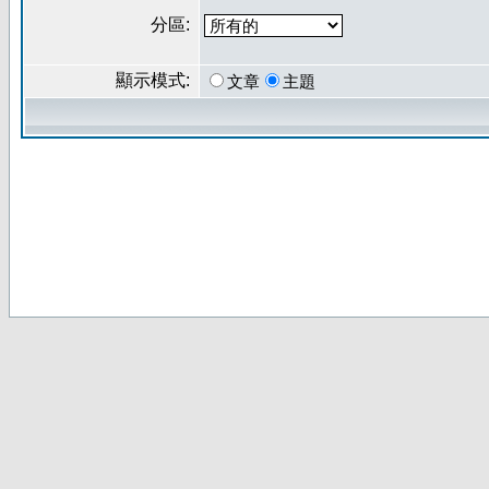
分區:
顯示模式:
文章
主題