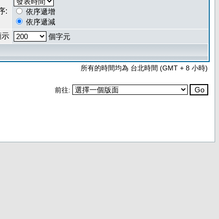
序:
依序遞增
依序遞減
顯示
個字元
所有的時間均為 台北時間 (GMT + 8 小時)
前往: