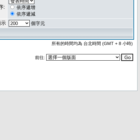
序:
依序遞增
依序遞減
顯示
個字元
所有的時間均為 台北時間 (GMT + 8 小時)
前往: