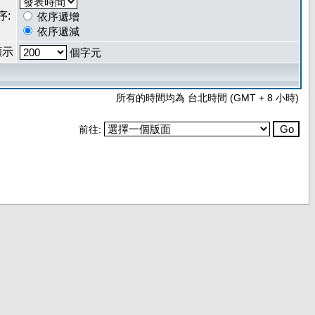
序:
依序遞增
依序遞減
顯示
個字元
所有的時間均為 台北時間 (GMT + 8 小時)
前往: