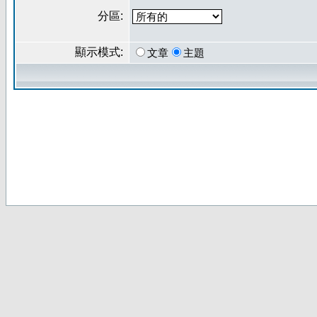
分區:
顯示模式:
文章
主題