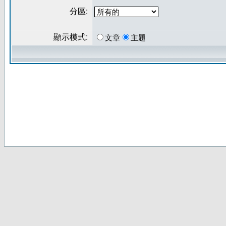
分區:
顯示模式:
文章
主題