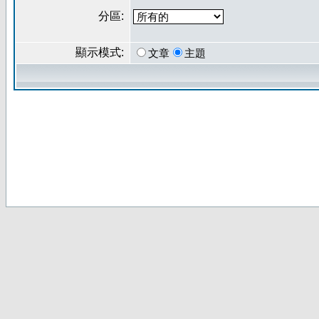
分區:
顯示模式:
文章
主題