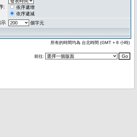
序:
依序遞增
依序遞減
顯示
個字元
所有的時間均為 台北時間 (GMT + 8 小時)
前往: