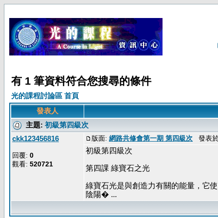
有 1 筆資料符合您搜尋的條件
光的課程討論區 首頁
發表人
主題:
初級第四級次
ckk123456816
版面:
網路共修會第一期 第四級次
發表於: 
初級第四級次
回覆:
0
觀看:
520721
第四課 綠寶石之光
綠寶石光是與創造力有關的能量，它使
陰陽� ...