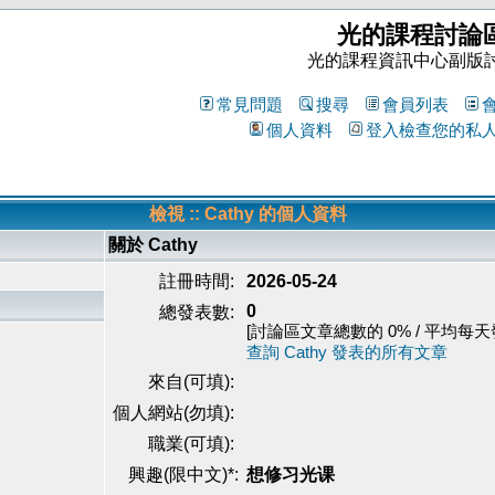
光的課程討論
光的課程資訊中心副版
常見問題
搜尋
會員列表
個人資料
登入檢查您的私
檢視 :: Cathy 的個人資料
關於 Cathy
註冊時間:
2026-05-24
0
總發表數:
[討論區文章總數的 0% / 平均每天發表
查詢 Cathy 發表的所有文章
來自(可填):
個人網站(勿填):
職業(可填):
興趣(限中文)*:
想修习光课