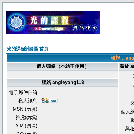
光的課程討論區 首頁
檢視 :: a
個人頭像（本站不使用）
關於 an
聯絡 angieyang118
電子郵件信箱:
私人訊息:
來
MSN (勿填):
個人網
雅虎(勿填):
職
AIM (勿填):
興趣