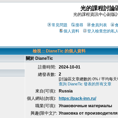
光的課程討論
光的課程資訊中心副版
常見問題
搜尋
會員列表
個人資料
登入檢查您的私
檢視 :: DianeTic 的個人資料
關於 DianeTic
註冊時間:
2024-10-01
2
總發表數:
[討論區文章總數的 0% / 平均每天發表
查詢 DianeTic 發表的所有文章
來自(可填):
Russia
個人網站(勿填):
https://pack-inn.ru/
職業(可填):
Упаковочные материалы
興趣(限中文)*:
Упаковка от производителя