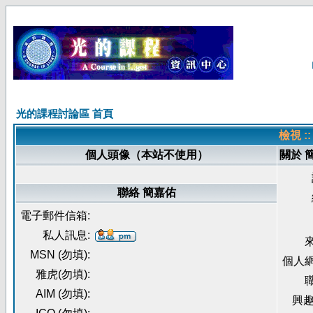
光的課程討論區 首頁
檢視 :
個人頭像（本站不使用）
關於 
聯絡 簡嘉佑
電子郵件信箱:
私人訊息:
來
MSN (勿填):
個人網
雅虎(勿填):
職
AIM (勿填):
興趣