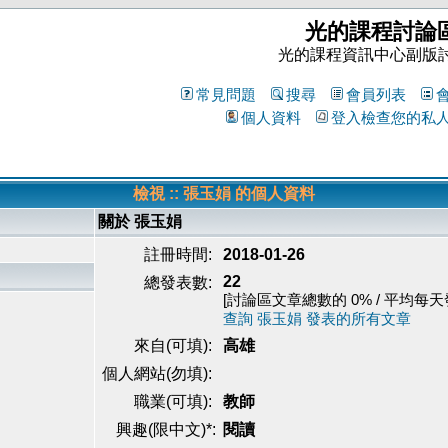
光的課程討論
光的課程資訊中心副版
常見問題
搜尋
會員列表
個人資料
登入檢查您的私
檢視 :: 張玉娟 的個人資料
關於 張玉娟
註冊時間:
2018-01-26
22
總發表數:
[討論區文章總數的 0% / 平均每天發表
查詢 張玉娟 發表的所有文章
來自(可填):
高雄
個人網站(勿填):
職業(可填):
教師
興趣(限中文)*:
閱讀