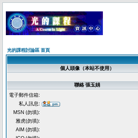
光的課程討論區 首頁
個人頭像（本站不使用）
聯絡 張玉娟
電子郵件信箱:
私人訊息:
MSN (勿填):
雅虎(勿填):
AIM (勿填):