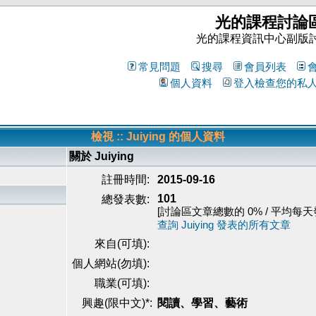
光的課程討論
光的課程資訊中心副版
常見問題
搜尋
會員列表
個人資料
登入檢查您的私
檢視 :: Juiying 的個人資料
關於 Juiying
註冊時間:
2015-09-16
101
總發表數:
[討論區文章總數的 0% / 平均每天發表
查詢 Juiying 發表的所有文章
來自(可填):
個人網站(勿填):
職業(可填):
興趣(限中文)*:
閱讀、學習、藝術