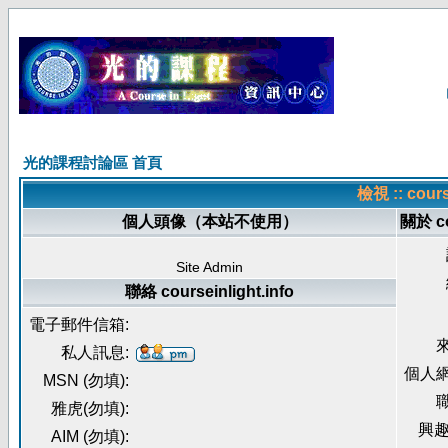
光的課程討論區 首頁
檢視 :: cour
個人頭像（本站不使用）
關於 co
Site Admin
聯絡 courseinlight.info
電子郵件信箱:
來
私人訊息:
個人網
MSN (勿填):
職
雅虎(勿填):
興趣
AIM (勿填):