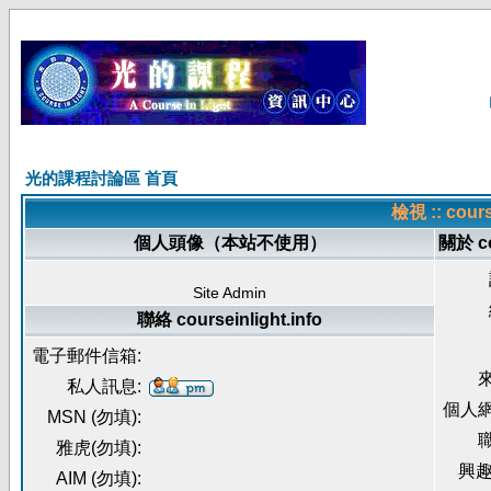
光的課程討論區 首頁
檢視 :: cour
個人頭像（本站不使用）
關於 co
Site Admin
聯絡 courseinlight.info
電子郵件信箱:
來
私人訊息:
個人網
MSN (勿填):
職
雅虎(勿填):
興趣
AIM (勿填):