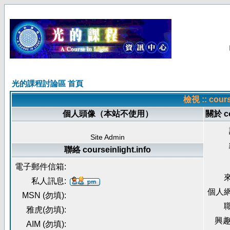
光的課程討論區 首頁
檢視 :: cour
個人頭像（本站不使用）
關於 co
Site Admin
聯絡 courseinlight.info
電子郵件信箱:
來
私人訊息:
個人網
MSN (勿填):
職
雅虎(勿填):
興趣
AIM (勿填):